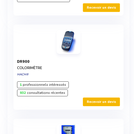
Recevoir un devis
DR900
COLORIMÈTRE
HACH®
1
professionnels intéressés
932
consultations récentes
Recevoir un devis