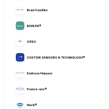
Bran+Luebbe
BUHLER®
CIFEC
CUSTOM SENSORS & TECHNOLOGY®
Endress+Hauser
France-uvc®
Hach®