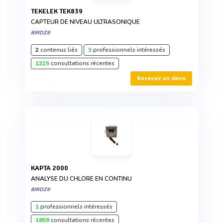
TEKELEK TEK839
CAPTEUR DE NIVEAU ULTRASONIQUE
BIRDZ®
2
contenus liés
3
professionnels intéressés
1325
consultations récentes
Recevoir un devis
KAPTA 2000
ANALYSE DU CHLORE EN CONTINU
BIRDZ®
1
professionnels intéressés
1859
consultations récentes