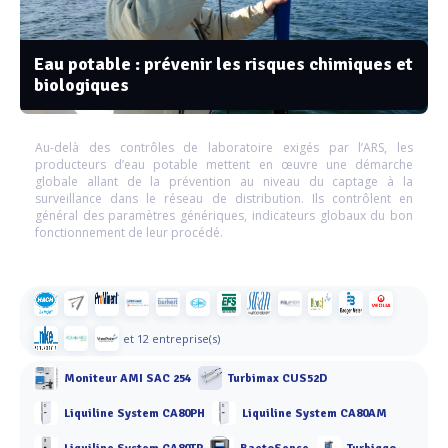
Eau potable : prévenir les risques chimiques et
biologiques
Au-delà des contrôles de laboratoire exigés par l’ARS, les
producteurs d’eau potable mettent en œuvre une démarche
globale allant de la prévention au niveau du captage à la
surveillance dans le réseau de distribution. Ils contrôlent en
général des paramètres génériques, indicateurs globaux du bon
fonctionnement de leur procédé.
et 12 entreprise(s)
Moniteur AMI SAC 254
Turbimax CUS52D
Liquiline System CA80PH
Liquiline System CA80AM