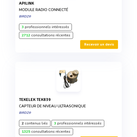
APILINK
MODULE RADIO CONNECTÉ
BIRDZ®
3
professionnels intéressés
2712
consultations récentes
Recevoir un devis
TEKELEK TEK839
CAPTEUR DE NIVEAU ULTRASONIQUE
BIRDZ®
2
contenus liés
3
professionnels intéressés
1325
consultations récentes