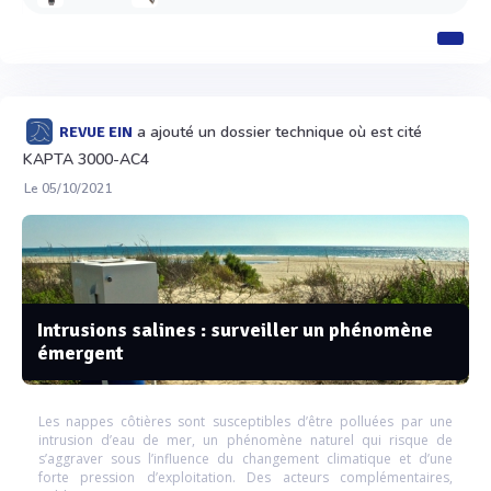
a ajouté un dossier technique où est cité
REVUE EIN
KAPTA 3000-AC4
Le 05/10/2021
Intrusions salines : surveiller un phénomène
émergent
Les nappes côtières sont susceptibles d’être polluées par une
intrusion d’eau de mer, un phénomène naturel qui risque de
s’aggraver sous l’influence du changement climatique et d’une
forte pression d’exploitation. Des acteurs complémentaires,