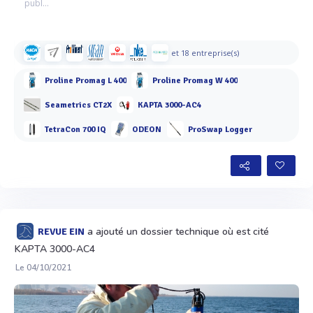
publ...
et 18 entreprise(s)
Proline Promag L 400
Proline Promag W 400
Seametrics CT2X
KAPTA 3000-AC4
TetraCon 700 IQ
ODEON
ProSwap Logger
a ajouté un dossier technique où est cité
REVUE EIN
KAPTA 3000-AC4
Le 04/10/2021