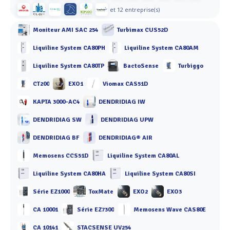
et 12 entreprise(s)
Moniteur AMI SAC 254
Turbimax CUS52D
Liquiline System CA80PH
Liquiline System CA80AM
Liquiline System CA80TP
BactoSense
Turbiggo
CT200
EXO1
Viomax CAS51D
KAPTA 3000-AC4
DENDRIDIAG IW
DENDRIDIAG SW
DENDRIDIAG UPW
DENDRIDIAG BF
DENDRIDIAG® AIR
Memosens CCS51D
Liquiline System CA80AL
Liquiline System CA80HA
Liquiline System CA80SI
Série EZ1000
ToxMate
EXO2
EXO3
CA 10001
Série EZ7300
Memosens Wave CAS80E
CA 10141
STACSENSE UV254