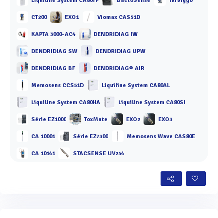
Liquiline System CA80TP
BactoSense
Turbiggo
CT200
EXO1
Viomax CAS51D
KAPTA 3000-AC4
DENDRIDIAG IW
DENDRIDIAG SW
DENDRIDIAG UPW
DENDRIDIAG BF
DENDRIDIAG® AIR
Memosens CCS51D
Liquiline System CA80AL
Liquiline System CA80HA
Liquiline System CA80SI
Série EZ1000
ToxMate
EXO2
EXO3
CA 10001
Série EZ7300
Memosens Wave CAS80E
CA 10141
STACSENSE UV254