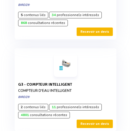
BIRDZ®
5
contenus liés
34
professionnels intéressés
868
consultations récentes
Recevoir un devis
G3 - COMPTEUR INTELLIGENT
COMPTEUR D'EAU INTELLIGENT
BIRDZ®
2
contenus liés
11
professionnels intéressés
4801
consultations récentes
Recevoir un devis