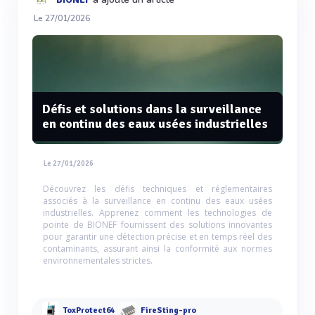
Le 27/01/2026
Défis et solutions dans la surveillance
en continu des eaux usées industrielles
Le 27/01/2026
Découvrez les défis techniques et réglementaires
associés à la surveillance en continu des eaux usées
industrielles. Apprenez comment les technologies de
pointe de BIONEF fournissent des solutions innovantes
pour garantir une détection précise et en temps réel des
contaminants, assurant ainsi la conformité aux normes
environnementales strictes.
ToxProtect64
FireSting-pro