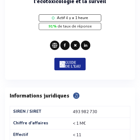
l'écotoxicologie et la surveil
Actif il y a 1 heure
91%
de taux de réponse
Informations juridiques
SIREN / SIRET
493 982 730
Chiffre d'affaires
< 1 M€
Effectif
< 11