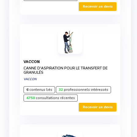
Recevoir un devis
VACCON
CANNE D'ASPIRATION POUR LE TRANSFERT DE
GRANULÉS
VACCON
6
contenus liés
32
professionnels intéressés
4750
consultations récentes
Recevoir un devis