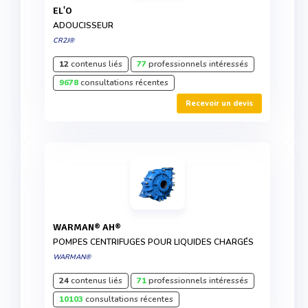
EL'O
ADOUCISSEUR
CR2J®
12
contenus liés
77
professionnels intéressés
9678
consultations récentes
Recevoir un devis
WARMAN® AH®
POMPES CENTRIFUGES POUR LIQUIDES CHARGÉS
WARMAN®
24
contenus liés
71
professionnels intéressés
10103
consultations récentes