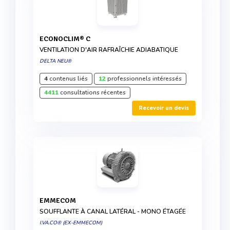
ECONOCLIM® C
VENTILATION D'AIR RAFRAÎCHIE ADIABATIQUE
DELTA NEU®
4
contenus liés
12
professionnels intéressés
4411
consultations récentes
Recevoir un devis
EMMECOM
SOUFFLANTE À CANAL LATÉRAL - MONO ÉTAGÉE
I.VA.CO® (EX-EMMECOM)