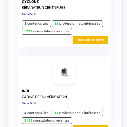
CYCLONE
SÉPARATEUR CENTRIFUGE
STIVENT®
5
contenus liés
11
professionnels intéressés
5223
consultations récentes
Recevoir un devis
INDI
CABINE DE PULVÉRISATION
STIVENT®
3
contenus liés
11
professionnels intéressés
2498
consultations récentes