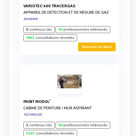
VARIOTEC 460 TRACERGAS
APPAREIL DE DÉTECTION ET DE MESURE DE GAZ
SEWERIN
5
contenus liés
94
professionnels intéressés
9841
consultations récentes
Recevoir un devis
PAINT MODUL'
CABINE DE PEINTURE / MUR ASPIRANT
TECHNICIS®
2
contenus liés
69
professionnels intéressés
3157
consultations récentes