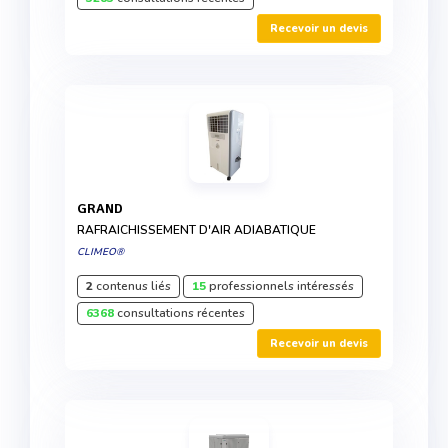
Recevoir un devis
GRAND
RAFRAICHISSEMENT D'AIR ADIABATIQUE
CLIMEO®
2
contenus liés
15
professionnels intéressés
6368
consultations récentes
Recevoir un devis