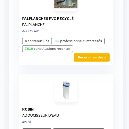
PALPLANCHES PVC RECYCLÉ
PALPLANCHE
ARBOFER®
4
contenus liés
65
professionnels intéressés
7610
consultations récentes
Recevoir un devis
ROBIN
ADOUCISSEUR D'EAU
EWT®