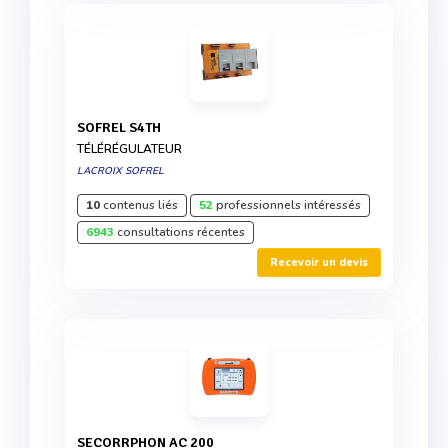
SOFREL S4TH
TÉLÉRÉGULATEUR
LACROIX SOFREL
10
contenus liés
52
professionnels intéressés
6943
consultations récentes
Recevoir un devis
SECORRPHON AC 200