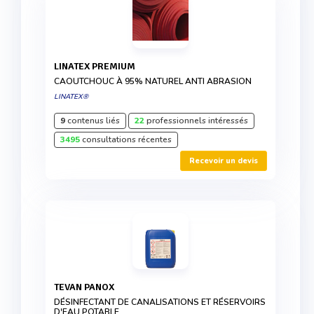
LINATEX PREMIUM
CAOUTCHOUC À 95% NATUREL ANTI ABRASION
LINATEX®
9
contenus liés
22
professionnels intéressés
3495
consultations récentes
Recevoir un devis
TEVAN PANOX
DÉSINFECTANT DE CANALISATIONS ET RÉSERVOIRS
D'EAU POTABLE