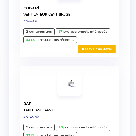
COBRA®
VENTILATEUR CENTRIFUGE
COBRA®
2
contenus liés
17
professionnels intéressés
3315
consultations récentes
Recevoir un devis
DAF
TABLE ASPIRANTE
STIVENT®
5
contenus liés
16
professionnels intéressés
3283
consultations récentes