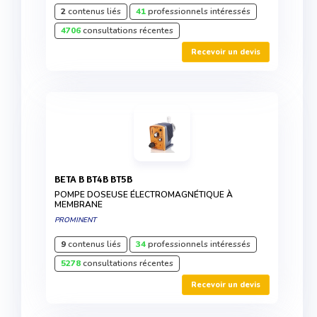
2
contenus liés
41
professionnels intéressés
4706
consultations récentes
Recevoir un devis
BETA B BT4B BT5B
POMPE DOSEUSE ÉLECTROMAGNÉTIQUE À
MEMBRANE
PROMINENT
9
contenus liés
34
professionnels intéressés
5278
consultations récentes
Recevoir un devis