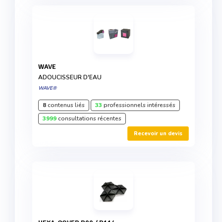
WAVE
ADOUCISSEUR D'EAU
WAVE®
8
contenus liés
33
professionnels intéressés
3999
consultations récentes
Recevoir un devis