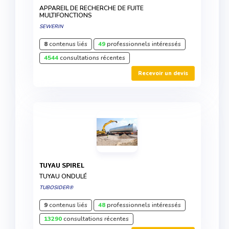
APPAREIL DE RECHERCHE DE FUITE
MULTIFONCTIONS
SEWERIN
8
contenus liés
49
professionnels intéressés
4544
consultations récentes
Recevoir un devis
TUYAU SPIREL
TUYAU ONDULÉ
TUBOSIDER®
9
contenus liés
48
professionnels intéressés
13290
consultations récentes