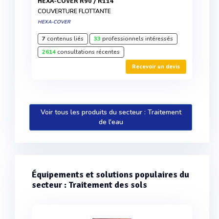
HEXA-COVER R90 / R114
COUVERTURE FLOTTANTE
HEXA-COVER
7
contenus liés
33
professionnels intéressés
2614
consultations récentes
Recevoir un devis
Voir tous les produits du secteur : Traitement
de l'eau
Équipements et solutions populaires du
secteur : Traitement des sols