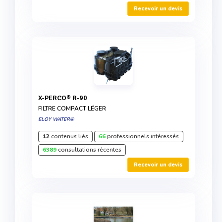
Recevoir un devis
X-PERCO® R-90
FILTRE COMPACT LÉGER
ELOY WATER®
12
contenus liés
66
professionnels intéressés
6389
consultations récentes
Recevoir un devis