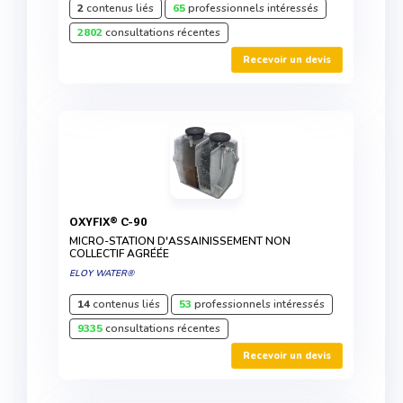
2
contenus liés
65
professionnels intéressés
2802
consultations récentes
Recevoir un devis
OXYFIX® C-90
MICRO-STATION D'ASSAINISSEMENT NON
COLLECTIF AGRÉÉE
ELOY WATER®
14
contenus liés
53
professionnels intéressés
9335
consultations récentes
Recevoir un devis