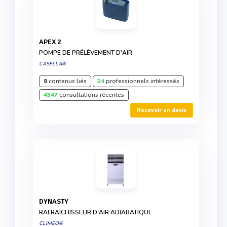
APEX 2
POMPE DE PRÉLÈVEMENT D'AIR
CASELLA®
8
contenus liés
24
professionnels intéressés
4347
consultations récentes
Recevoir un devis
DYNASTY
RAFRAICHISSEUR D'AIR ADIABATIQUE
CLIMEO®