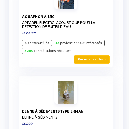
AQUAPHON A 150
APPAREIL ÉLECTRO-ACOUSTIQUE POUR LA
DÉTECTION DE FUITES D'EAU
SEWERIN
4
contenus liés
42
professionnels intéressés
3283
consultations récentes
Recevoir un devis
BENNE À SÉDIMENTS TYPE EKMAN
BENNE À SÉDIMENTS
SDEC®