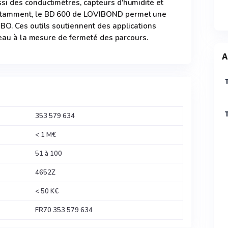
i des conductimètres, capteurs d'humidité et
tamment, le BD 600 de LOVIBOND permet une
BO. Ces outils soutiennent des applications
l'eau à la mesure de fermeté des parcours.
A
353 579 634
< 1 M€
51 à 100
4652Z
< 50 K€
FR70 353 579 634