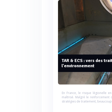
TAR & ECS : vers des tra
l'environnement
En France, le risque légionelle 
maîtrisé. Malgré le renforcement 
stratégies de traitement, beaucoup 