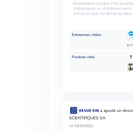
fermentation lorsque c’est possible
d’absorption ou d’inhibition selon 
amont, en aval, sur de l’air ou dans
Entreprises citées
et 1
Produits cités
a ajouté un doss
REVUE EIN
SCIENTIFIQUES SA
Le 01/02/2022