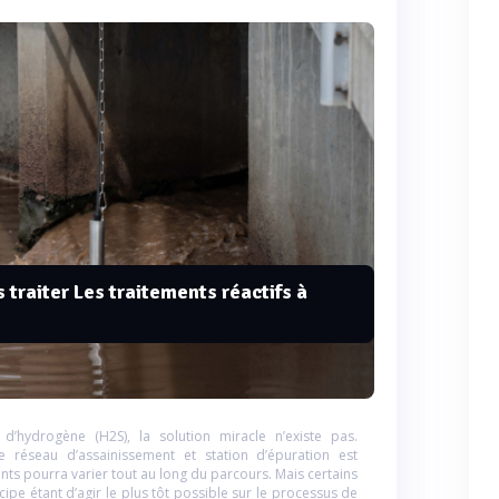
 traiter Les traitements réactifs à
d’hydrogène (H2S), la solution miracle n’existe pas.
 réseau d’assainissement et station d’épuration est
uents pourra varier tout au long du parcours. Mais certains
ipe étant d’agir le plus tôt possible sur le processus de