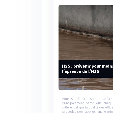
H2S : prévenir pour moins
l’épreuve de l’H2S
Pour se débarrasser du sulfure 
Principalement parce que chaque
différent et que la qualité des effl
procédés s’en rapprochent, le princ