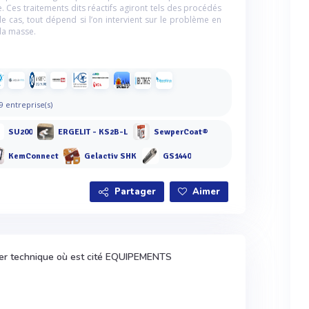
. Ces traitements dits réactifs agiront tels des procédés
le cas, tout dépend si l’on intervient sur le problème en
 la masse.
9 entreprise(s)
SU200
ERGELIT - KS2B-L
SewperCoat®
KemConnect
Gelactiv SHK
GS1440
Partager
Aimer
ier technique où est cité EQUIPEMENTS