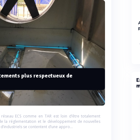
itements plus respectueux de
E
m
en réseau ECS comme en TAR est loin d’être totalement
de la réglementation et le développement de nouvelles
d’industriels se contentent d’une appro...