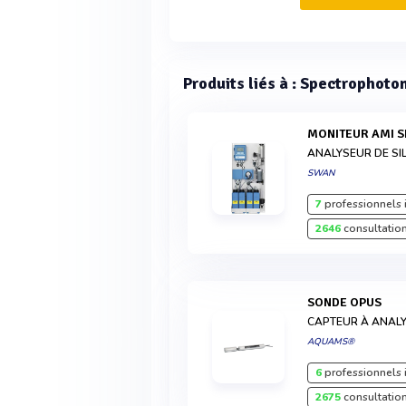
Produits liés à : Spectrophoto
MONITEUR AMI S
ANALYSEUR DE SIL
SWAN
7
professionnels 
2646
consultation
SONDE OPUS
CAPTEUR À ANAL
AQUAMS®
6
professionnels 
2675
consultation