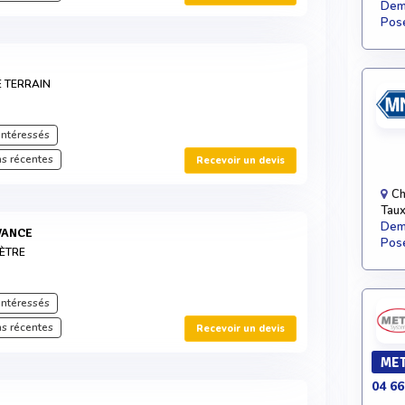
Dema
Pose
E TERRAIN
intéressés
s récentes
Recevoir un devis
Ch
Taux
Dema
VANCE
Pose
ÈTRE
intéressés
s récentes
Recevoir un devis
MET
04 66