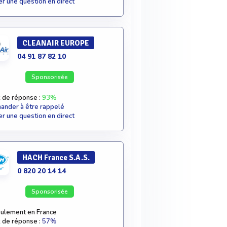
r une question en direct
CLEANAIR EUROPE
04 91 87 82 10
Sponsorisée
 de réponse :
93%
nder à être rappelé
r une question en direct
HACH France S.A.S.
0 820 20 14 14
Sponsorisée
ulement en France
 de réponse :
57%