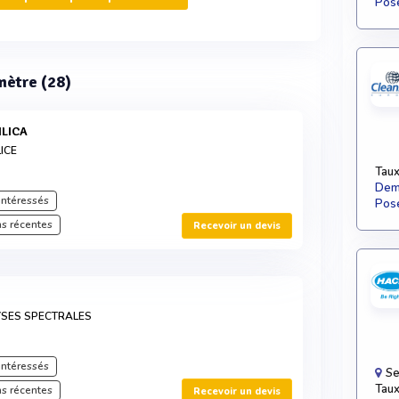
Pose
mètre (28)
ILICA
ICE
Taux
Dema
intéressés
Pose
s récentes
Recevoir un devis
YSES SPECTRALES
intéressés
Se
Taux
s récentes
Recevoir un devis