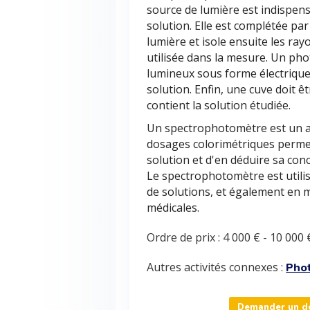
source de lumière est indispen
solution. Elle est complétée 
lumière et isole ensuite les ra
utilisée dans la mesure. Un ph
lumineux sous forme électrique 
solution. Enfin, une cuve doit ê
contient la solution étudiée.
Un spectrophotomètre est un ap
dosages colorimétriques perme
solution et d'en déduire sa con
Le spectrophotomètre est utili
de solutions, et également en m
médicales.
Ordre de prix :
4 000 €
-
10 000 
Autres activités connexes :
Pho
Demander un de