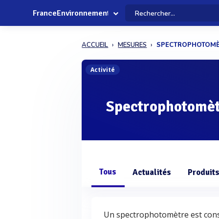
FranceEnvironnement
ACCUEIL
MESURES
SPECTROPHOTOM
Activité
Spectrophotomè
Tous
Actualités
Produit
Un spectrophotomètre est consti