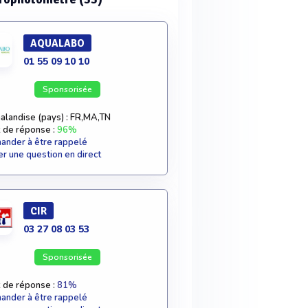
AQUALABO
01 55 09 10 10
Sponsorisée
alandise (pays) : FR,MA,TN
 de réponse :
96%
nder à être rappelé
r une question en direct
CIR
03 27 08 03 53
Sponsorisée
 de réponse :
81%
nder à être rappelé