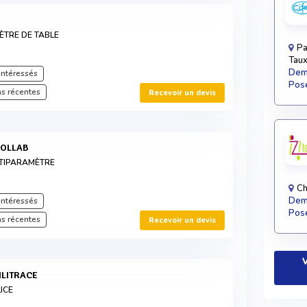
TRE DE TABLE
Pa
Taux
Dema
intéressés
Pose
s récentes
Recevoir un devis
OOLLAB
TIPARAMÈTRE
Ch
Dema
intéressés
Pose
s récentes
Recevoir un devis
V
SILITRACE
ICE