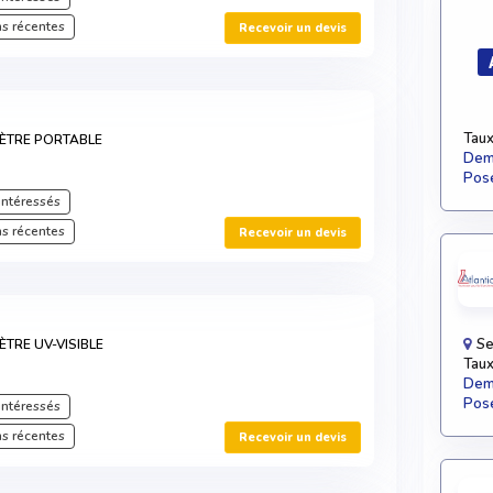
s récentes
Recevoir un devis
Taux
ÈTRE PORTABLE
Dema
Pose
intéressés
s récentes
Recevoir un devis
Se
TRE UV-VISIBLE
Taux
Dema
Pose
intéressés
s récentes
Recevoir un devis