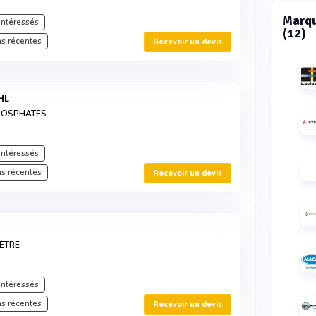
Marqu
intéressés
(12)
s récentes
Recevoir un devis
HL
HOSPHATES
intéressés
s récentes
Recevoir un devis
ÈTRE
intéressés
s récentes
Recevoir un devis