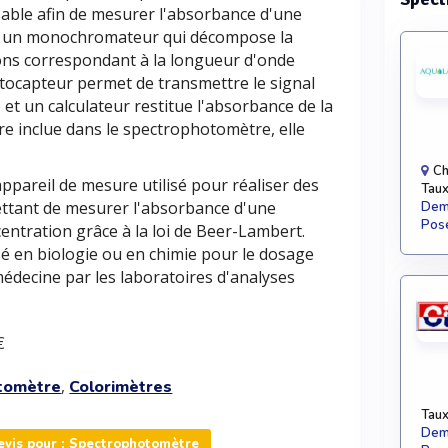
sable afin de mesurer l'absorbance d'une
par un monochromateur qui décompose la
yons correspondant à la longueur d'onde
otocapteur permet de transmettre le signal
et un calculateur restitue l'absorbance de la
tre inclue dans le spectrophotomètre, elle
Ch
pareil de mesure utilisé pour réaliser des
Taux
ttant de mesurer l'absorbance d'une
Dema
Pose
centration grâce à la loi de Beer-Lambert.
sé en biologie ou en chimie pour le dosage
édecine par les laboratoires d'analyses
€
,
tomètre
Colorimètres
Taux
Dema
vis pour : Spectrophotomètre