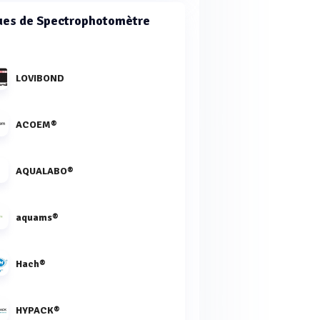
es de Spectrophotomètre
LOVIBOND
ACOEM®
AQUALABO®
aquams®
Hach®
HYPACK®