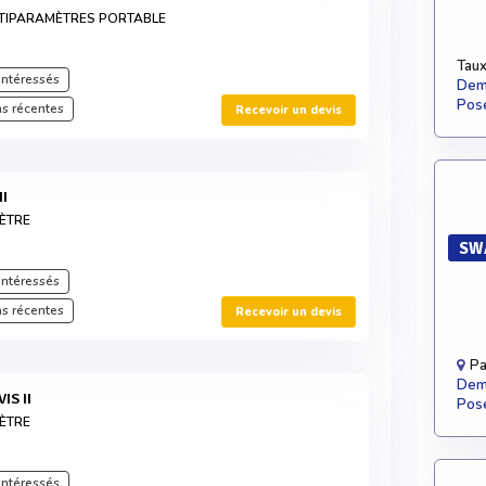
TIPARAMÈTRES PORTABLE
Taux
intéressés
Dema
Pose
s récentes
Recevoir un devis
II
ÈTRE
SWA
intéressés
s récentes
Recevoir un devis
Pa
Dema
IS II
Pose
ÈTRE
intéressés