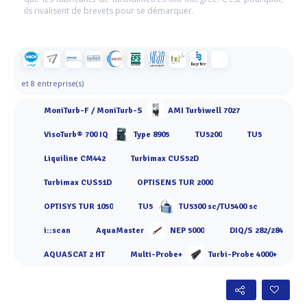
ils rivalisent de brevets pour se démarquer.
et 8 entreprise(s)
MoniTurb-F / MoniTurb-S
AMI Turbiwell 7027
VisoTurb® 700 IQ
Type 8905
TU5200
TU5
Liquiline CM442
Turbimax CUS52D
Turbimax CUS51D
OPTISENS TUR 2000
OPTISYS TUR 1050
TU5
TU5300 sc/TU5400 sc
i::scan
AquaMaster
NEP 5000
DIQ/S 282/284
AQUASCAT 2 HT
Multi-Probe+
Turbi-Probe 4000+