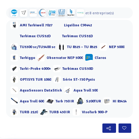
et 8 entreprise(s)
AMI Turbiwell 7027
Liquiline CM442
Turbimax CUS52D
Turbimax CUS51D
TU5300 sc/TU5400 sc
TU 8325 – TU 8525
NEP 5000
Turbiggo
Observator NEP 5000
Claros
Turbi-Probe 4000+
Turbimax CUS50D
OPTISYS TUR 1060
Série ST-730 Pyxis
AquaSensors DataStick
Aqua Troll 500
Aqua Troll 600
Turb 750 IR
S200TUR
HI 83414
TURB 2120
TURB 430 IR
VisoTurb 900-P