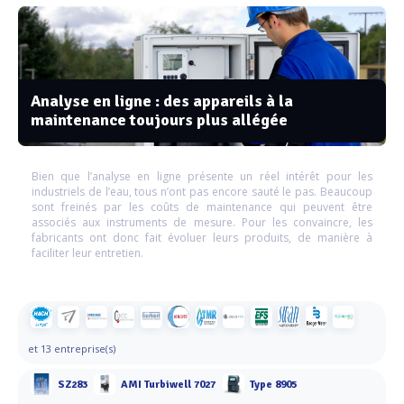
Analyse en ligne : des appareils à la
maintenance toujours plus allégée
Bien que l’analyse en ligne présente un réel intérêt pour les
industriels de l’eau, tous n’ont pas encore sauté le pas. Beaucoup
sont freinés par les coûts de maintenance qui peuvent être
associés aux instruments de mesure. Pour les convaincre, les
fabricants ont donc fait évoluer leurs produits, de manière à
faciliter leur entretien.
et 13 entreprise(s)
SZ283
AMI Turbiwell 7027
Type 8905