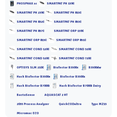
PHOSPHAX sc
SMARTPAT PH 1590
SMARTPAT PH 2390
SMARTPAT PH 8150
SMARTPAT PH 8320
SMARTPAT PH 8530
SMARTPAT PH 8570
SMARTPAT ORP 1590
SMARTPAT ORP 8150
SMARTPAT ORP 8510
SMARTPAT COND 1200
SMARTPAT COND 3200
SMARTPAT COND 5200
SMARTPAT COND 7200
OPTISYS SLM 2100
BioTector B3500c
B3500dw
Hach BioTector B3500e
BioTector B3500s
Hach BioTector B7000i
Hach BioTector B7000i Dairy
BactoSense
AQUASCAT 2 HT
2035 Process Analyzer
QuickCODultra
Type MZ15
Micromac ECO