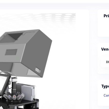
Pr
Ven
D
Typ
Com