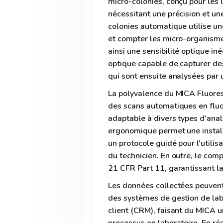
micro-colonies, conçu pour les 
nécessitant une précision et un
colonies automatique utilise u
et compter les micro-organismes
ainsi une sensibilité optique i
optique capable de capturer d
qui sont ensuite analysées par u
La polyvalence du MICA Fluores
des scans automatiques en fluor
adaptable à divers types d'ana
ergonomique permet une installat
un protocole guidé pour l'utili
du technicien. En outre, le co
21 CFR Part 11, garantissant la 
Les données collectées peuvent
des systèmes de gestion de labo
client (CRM), faisant du MICA u