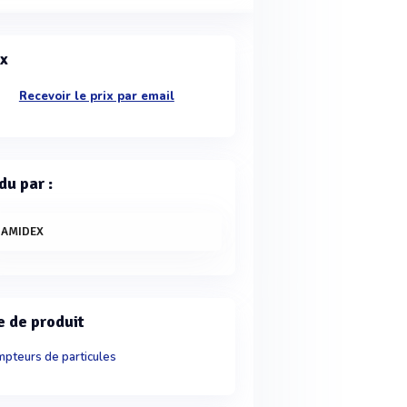
ix
Recevoir le prix par email
du par :
IAMIDEX
e de produit
pteurs de particules