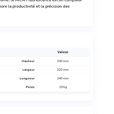
ésumé, le MICA Fluorescence est un compteur
iore la productivité et la précision des
e
Valeur
Hauteur
340 mm
Largeur
320 mm
Longueur
340 mm
Poids
19 kg