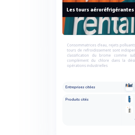
Les tours aéroréfrigérantes
Consommatrices d’eau, rejets polluants,
tours de refroidissement sont indispe
classification du brome comme sub
complément du chlore dans la désinf
opérations industrielles
Entreprises citées
Produits cités