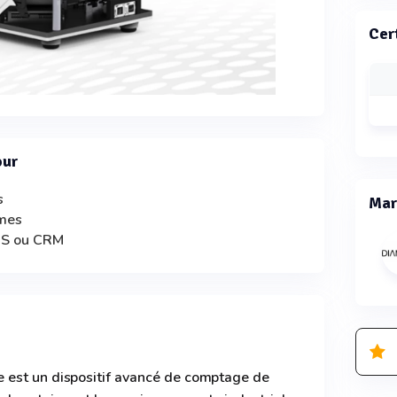
Cer
our
s
Mar
smes
IMS ou CRM
 est un dispositif avancé de comptage de