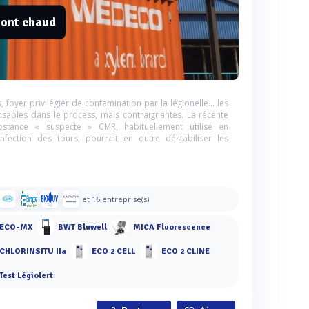
 ont chaud
 foyer privilégier de contamination par la légionelle… les
nsables dans le process, mais contraignantes. La récente
stance « suspecte » CMR, habituellement utilisé en
ection des tours, pourrait en outre déstabiliser les
et 16 entreprise(s)
ECO-MX
BWT Bluwell
MICA Fluorescence
CHLORINSITU IIa
ECO 2 CELL
ECO 2 CLINE
Test Légiolert