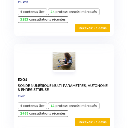
WTW®
6
contenus liés
24
professionnels intéressés
3153
consultations récentes
Recevoir un devis
EXO1
SONDE NUMÉRIQUE MULTI-PARAMÈTRES, AUTONOME
& ENREGISTREUSE
YSI®
6
contenus liés
12
professionnels intéressés
2468
consultations récentes
Recevoir un devis