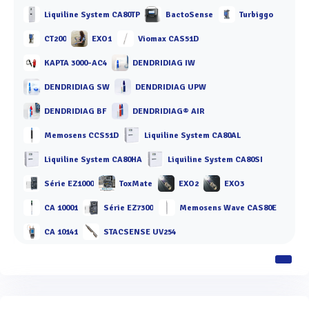
Liquiline System CA80TP
BactoSense
Turbiggo
CT200
EXO1
Viomax CAS51D
KAPTA 3000-AC4
DENDRIDIAG IW
DENDRIDIAG SW
DENDRIDIAG UPW
DENDRIDIAG BF
DENDRIDIAG® AIR
Memosens CCS51D
Liquiline System CA80AL
Liquiline System CA80HA
Liquiline System CA80SI
Série EZ1000
ToxMate
EXO2
EXO3
CA 10001
Série EZ7300
Memosens Wave CAS80E
CA 10141
STACSENSE UV254