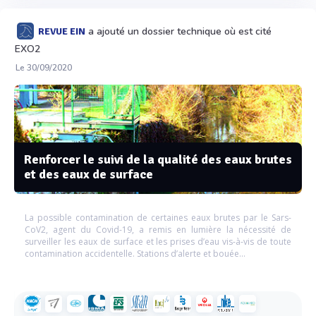
a ajouté un dossier technique où est cité
REVUE EIN
EXO2
Le 30/09/2020
Renforcer le suivi de la qualité des eaux brutes
et des eaux de surface
La possible contamination de certaines eaux brutes par le Sars-
CoV2, agent du Covid-19, a remis en lumière la nécessité de
surveiller les eaux de surface et les prises d’eau vis-à-vis de toute
contamination accidentelle. Stations d’alerte et bouée...