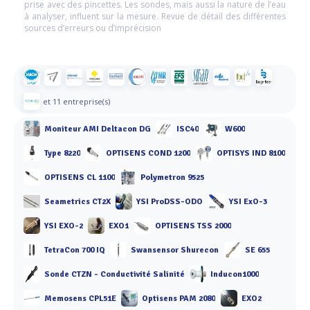
prise avec des pincettes. Les sondes, mais aussi la nature de l’eau
à analyser, influent sur la mesure. Revue de détail des différentes
sources d’erreurs ou d’imprécision
et 11 entreprise(s)
Moniteur AMI Deltacon DG
ISC40
W600
Type 8220
OPTISENS COND 1200
OPTISYS IND 8100
OPTISENS CL 1100
Polymetron 9525
Seametrics CT2X
YSI ProDSS-ODO
YSI ExO-3
YSI EXO-2
EXO1
OPTISENS TSS 2000
TetraCon 700 IQ
Swansensor Shurecon
SE 655
Sonde CTZN - Conductivité Salinité
Inducon1000
Memosens CPL51E
Optisens PAM 2080
EXO2