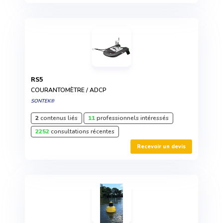
RS5
COURANTOMÈTRE / ADCP
SONTEK®
2
contenus liés
11
professionnels intéressés
2252
consultations récentes
Recevoir un devis