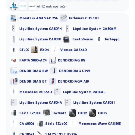
et 12 entreprise(s)
Moniteur AMI SAC 254
Turbimax CUS52D
Liquiline System CA80PH
Liquiline System CA80AM
Liquiline System CA80TP
BactoSense
Turbiggo
CT200
EXO1
Viomax CAS51D
KAPTA 3000-AC4
DENDRIDIAG IW
DENDRIDIAG SW
DENDRIDIAG UPW
DENDRIDIAG BF
DENDRIDIAG® AIR
Memosens CCS51D
Liquiline System CA80AL
Liquiline System CA80HA
Liquiline System CA80SI
Série EZ1000
ToxMate
EXO2
EXO3
CA 10001
Série EZ7300
Memosens Wave CAS80E
CA 10141
STACSENSE UV254