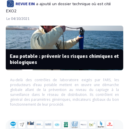
a ajouté un dossier technique où est cité
REVUE EIN
EXO2
Le 04/10/2021
Eau potable : prévenir les risques chimiques et
biologiques
Au-delà des contrôles de laboratoire exigés par l’ARS, les
producteurs d’eau potable mettent en œuvre une démarche
globale allant de la prévention au niveau du captage à la
surveillance dans le réseau de distribution. Ils contrôlent en
général des paramètres génériques, indicateurs globaux du bon
fonctionnement de leur procédé.