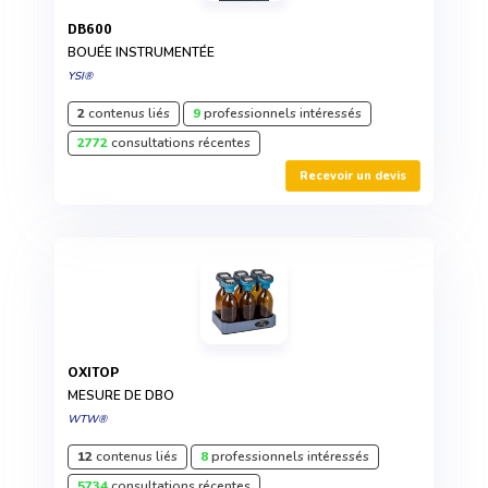
DB600
BOUÉE INSTRUMENTÉE
YSI®
2
contenus liés
9
professionnels intéressés
2772
consultations récentes
Recevoir un devis
OXITOP
MESURE DE DBO
WTW®
12
contenus liés
8
professionnels intéressés
5734
consultations récentes