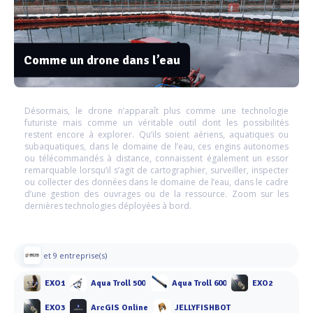
Comme un drone dans l’eau
Désormais, le drone n’apparaît plus comme une technologie
futuriste mais comme un véritable outil dont les possibilités
restent encore à explorer. Qu’ils soient aériens, aquatiques ou
subaquatiques, dans le domaine de l’eau, ces engins autonomes
ou télécommandés à distance, connaissent également un essor
remarquable lorsqu’il s’agit de cartographier, surveiller, inspecter
ou collecter des données dans le domaine de l’eau, dans le cadre
d’une gestion des ouvrages ou de la ressource. Zoom sur les
dernières technologies déployées à bord.
et 9 entreprise(s)
EXO1
Aqua Troll 500
Aqua Troll 600
EXO2
EXO3
ArcGIS Online
JELLYFISHBOT