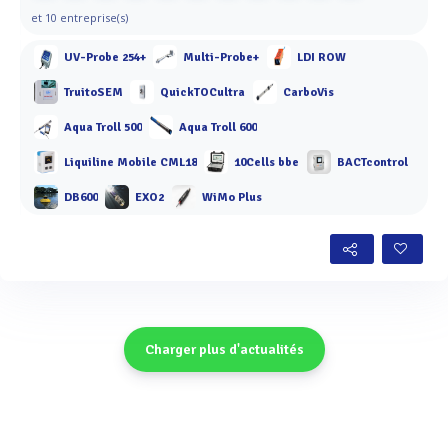
et 10 entreprise(s)
UV-Probe 254+
Multi-Probe+
LDI ROW
TruitoSEM
QuickTOCultra
CarboVis
Aqua Troll 500
Aqua Troll 600
Liquiline Mobile CML18
10Cells bbe
BACTcontrol
DB600
EXO2
WiMo Plus
Charger plus d'actualités