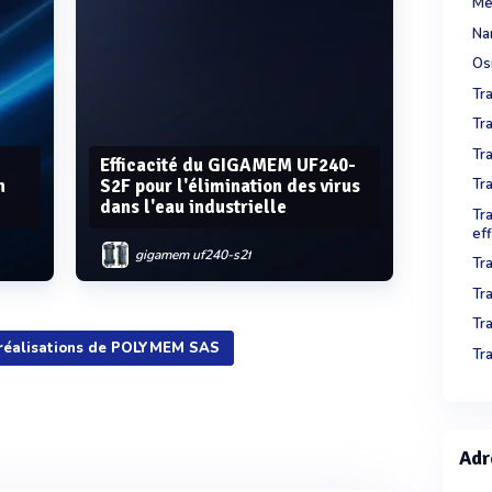
Me
Nan
Os
Tr
Tr
Tr
Efficacité du GIGAMEM UF240-
n
S2F pour l'élimination des virus
Tra
dans l'eau industrielle
Tra
ef
gigamem uf240-s2f
Tr
Tr
Tr
 réalisations de POLYMEM SAS
Tra
Voir plus
Adr