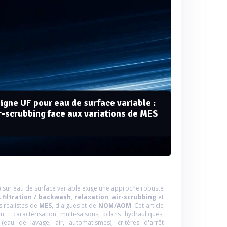
gne UF pour eau de surface variable :
r-scrubbing face aux variations de MES
F) sur eau de surface variable exige une approche robuste
s
filtration / backwash
,
relaxation
,
air-scrubbing
et
 réalistes de
MES
, d'algues et de
NOM/AOM
. Cet article
: caractérisation multi-saisons, bilans hydrauliques,
(eau de lavage, air, automatismes), critères d'arrêt