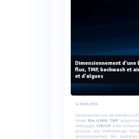
Dimensionnement d'une li
flux, TMP, backwash et ai
et d'algues
Le 18/05/2026
Dimensionner une ultrafiltration (U
reliant
flux (LMH)
,
TMP
, séquence
nettoyages
CEB/CIP
à des scénarios
propose une méthodologie terrain 
dimensionnement des auxiliaires 