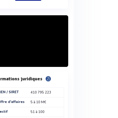
ormations juridiques
REN / SIRET
410 795 223
ffre d'affaires
5 à 10 M€
ectif
51 à 100