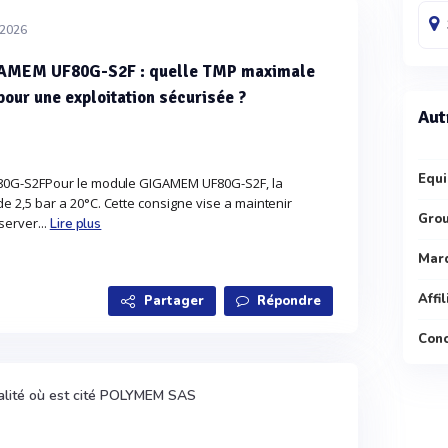
/2026
IGAMEM UF80G-S2F : quelle TMP maximale
pour une exploitation sécurisée ?
Aut
Equi
80G-S2FPour le module GIGAMEM UF80G-S2F, la
2,5 bar a 20°C. Cette consigne vise a maintenir
Gro
server...
Lire plus
Mar
Affi
Partager
Répondre
Conc
alité où est cité POLYMEM SAS