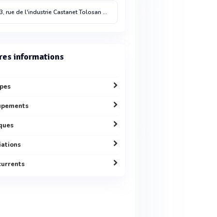
3, rue de l'industrie
Castanet Tolosan
31320
res informations
pes
upements
ques
liations
urrents