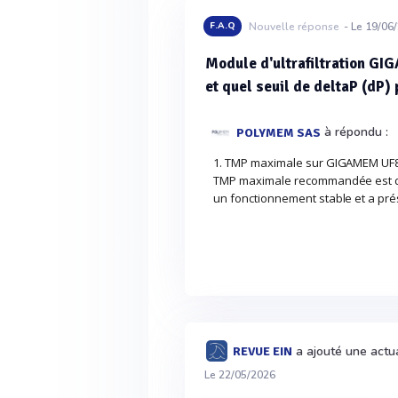
F.A.Q
Nouvelle réponse
- Le 19/06
Module d'ultrafiltration G
et quel seuil de deltaP (dP) 
à répondu :
POLYMEM SAS
1. TMP maximale sur GIGAMEM UF
TMP maximale recommandée est de 
un fonctionnement stable et a pré
a ajouté une actu
REVUE EIN
Le 22/05/2026