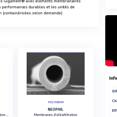
ules Gigamem® avec éléments membranaires
à performances durables et les unités de
n (containérisées selon demande)
Inf
SI
Chi
POLYMEM®
NEOPHIL
Eff
Module membranaire UF-MF de filtration de l'eau
Membranes d'ultrafiltration