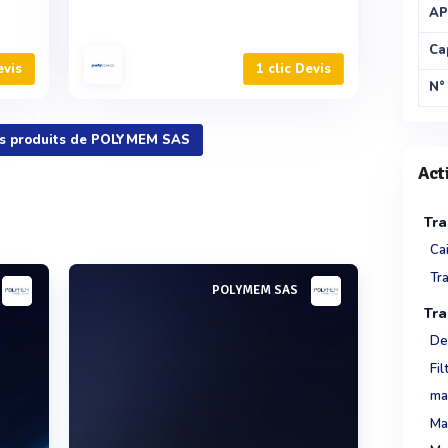
AP
Ca
evis
1 clic Devis
N°
les produits de POLYMEM SAS
Act
Tra
Cai
Tra
POLYMEM SAS
Tra
De
Fil
mat
Mat