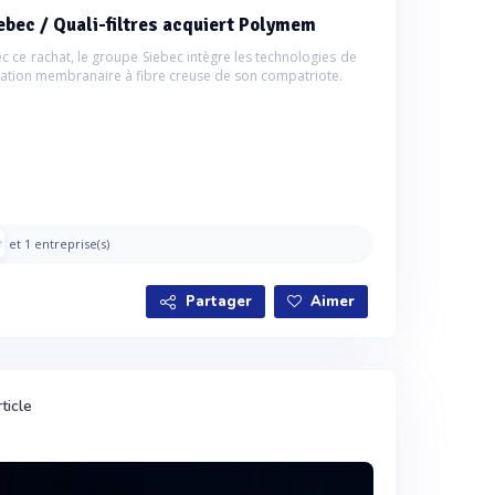
ebec / Quali-filtres acquiert Polymem
c ce rachat, le groupe Siebec intègre les technologies de
tration membranaire à fibre creuse de son compatriote.
et 1 entreprise(s)
Partager
Aimer
ticle