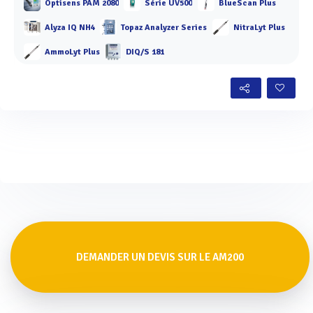
Optisens PAM 2080
Série UV500
BlueScan Plus
Alyza IQ NH4
Topaz Analyzer Series
NitraLyt Plus
AmmoLyt Plus
DIQ/S 181
DEMANDER UN DEVIS SUR LE AM200