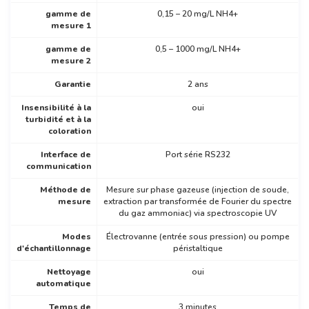
gamme de
0,15 – 20 mg/L NH4+
mesure 1
gamme de
0,5 – 1000 mg/L NH4+
mesure 2
Garantie
2 ans
Insensibilité à la
oui
turbidité et à la
coloration
Interface de
Port série RS232
communication
Méthode de
Mesure sur phase gazeuse (injection de soude,
mesure
extraction par transformée de Fourier du spectre
du gaz ammoniac) via spectroscopie UV
Modes
Électrovanne (entrée sous pression) ou pompe
d'échantillonnage
péristaltique
Nettoyage
oui
automatique
Temps de
3 minutes