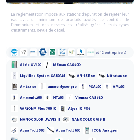
La réglementation impose aux stations d’épuration de rejeter leur
eau avec un minimum de produits azotés. Le contrôle de
l’ammonium et des nitrates est réalisé grâce à trois types
d’instruments. Revue de détail.
et 12 entreprise(s)
Série UV400
ISEmax CAS40D
Liquiline System CA80AM
AN-ISE sc
Nitratax sc
Amtax sc
ammo::lyser pro
PCA200
AM200
Ammonit200
NT200
Viomax CAS51D
VARiON® Plus 700 IQ
Alyza IQ PO4
NANOCOLOR UV/VIS II
NANOCOLOR VIS II
Aqua Troll 500
Aqua Troll 600
ICON Analyzer