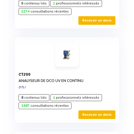
5
contenus liés
1
professionnels intéressés
2274
consultations récentes
Recevoir un devis
CT200
ANALYSEUR DE DCO UV EN CONTINU
DTLI
8
contenus liés
1
professionnels intéressés
1987
consultations récentes
Recevoir un devis