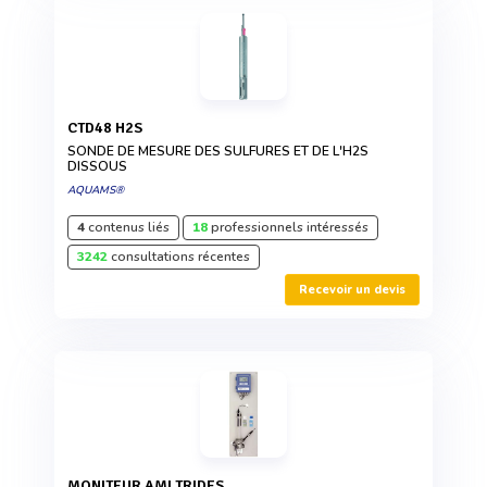
CTD48 H2S
SONDE DE MESURE DES SULFURES ET DE L'H2S
DISSOUS
AQUAMS®
4
contenus liés
18
professionnels intéressés
3242
consultations récentes
Recevoir un devis
MONITEUR AMI TRIDES