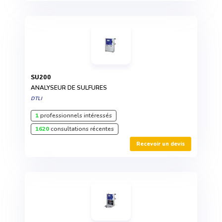
SU200
ANALYSEUR DE SULFURES
DTLI
1
professionnels intéressés
1620
consultations récentes
Recevoir un devis