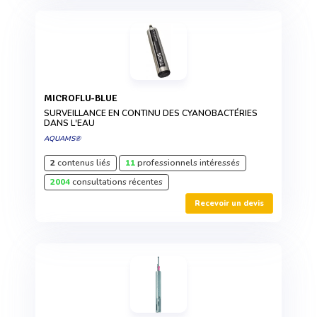
MICROFLU-BLUE
SURVEILLANCE EN CONTINU DES CYANOBACTÉRIES
DANS L'EAU
AQUAMS®
2
contenus liés
11
professionnels intéressés
2004
consultations récentes
Recevoir un devis