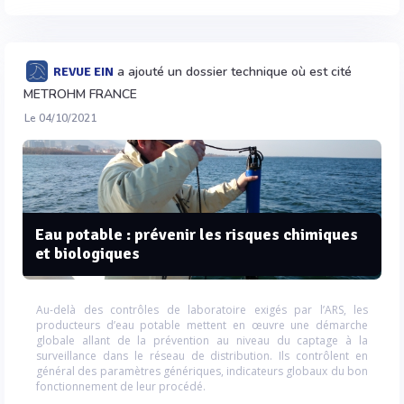
a ajouté un dossier technique où est cité
REVUE EIN
METROHM FRANCE
Le 04/10/2021
Eau potable : prévenir les risques chimiques
et biologiques
Au-delà des contrôles de laboratoire exigés par l’ARS, les
producteurs d’eau potable mettent en œuvre une démarche
globale allant de la prévention au niveau du captage à la
surveillance dans le réseau de distribution. Ils contrôlent en
général des paramètres génériques, indicateurs globaux du bon
fonctionnement de leur procédé.