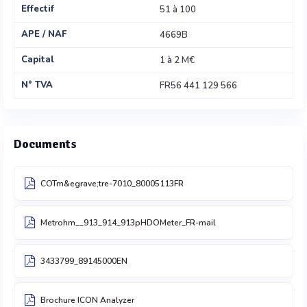
Effectif
51 à 100
APE / NAF
4669B
Capital
1 à 2 M€
N° TVA
FR56 441 129 566
Documents
COTm&egrave;tre-7010_80005113FR
Metrohm__913_914_913pHDOMeter_FR-mail
3433799_89145000EN
Brochure ICON Analyzer