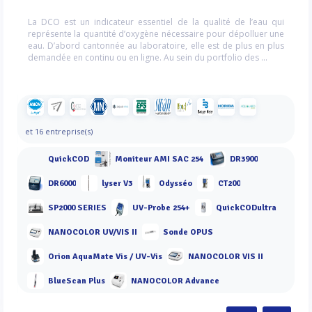
La DCO est un indicateur essentiel de la qualité de l’eau qui
représente la quantité d’oxygène nécessaire pour dépolluer une
eau. D’abord cantonnée au laboratoire, elle est de plus en plus
demandée en continu ou en ligne. Au sein du portfolio des ...
et 16 entreprise(s)
QuickCOD
Moniteur AMI SAC 254
DR3900
DR6000
lyser V3
Odysséo
CT200
SP2000 SERIES
UV-Probe 254+
QuickCODultra
NANOCOLOR UV/VIS II
Sonde OPUS
Orion AquaMate Vis / UV-Vis
NANOCOLOR VIS II
BlueScan Plus
NANOCOLOR Advance