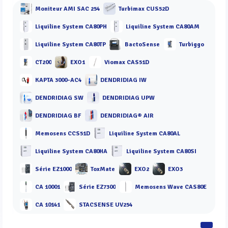
Moniteur AMI SAC 254
Turbimax CUS52D
Liquiline System CA80PH
Liquiline System CA80AM
Liquiline System CA80TP
BactoSense
Turbiggo
CT200
EXO1
Viomax CAS51D
KAPTA 3000-AC4
DENDRIDIAG IW
DENDRIDIAG SW
DENDRIDIAG UPW
DENDRIDIAG BF
DENDRIDIAG® AIR
Memosens CCS51D
Liquiline System CA80AL
Liquiline System CA80HA
Liquiline System CA80SI
Série EZ1000
ToxMate
EXO2
EXO3
CA 10001
Série EZ7300
Memosens Wave CAS80E
CA 10141
STACSENSE UV254