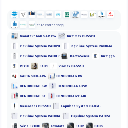
et 12 entreprise(s)
Moniteur AMI SAC 254
Turbimax CUS52D
Liquiline System CA80PH
Liquiline System CA80AM
Liquiline System CA80TP
BactoSense
Turbiggo
CT200
EXO1
Viomax CAS51D
KAPTA 3000-AC4
DENDRIDIAG IW
DENDRIDIAG SW
DENDRIDIAG UPW
DENDRIDIAG BF
DENDRIDIAG® AIR
Memosens CCS51D
Liquiline System CA80AL
Liquiline System CA80HA
Liquiline System CA80SI
Série EZ1000
ToxMate
EXO2
EXO3