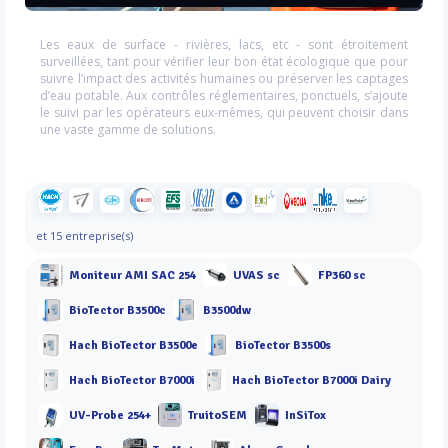
Les eaux de surface - rivières, lacs, etc - sont étroitement
surveillées, tant pour vérifier leur bon état écologique que pour
suivre l’impact des activités humaines ou préserver les captages
d’eau potable. Aux contrôles réglementaires, ponctuels, s’ajoute
le suivi par les opérateurs eux-mêmes, qui peuvent choisir dans
une vaste gamme de solutions.
et 15 entreprise(s)
Moniteur AMI SAC 254
UVAS sc
FP360 sc
BioTector B3500c
B3500dw
Hach BioTector B3500e
BioTector B3500s
Hach BioTector B7000i
Hach BioTector B7000i Dairy
UV-Probe 254+
TruitoSEM
InSiTox