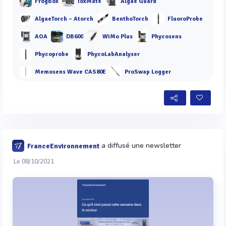
FrogBox
ToxMate
Algae Guard
AlgaeTorch – Atorch
BenthoTorch
FluoroProbe
AOA
DB600
WiMo Plus
Phycosens
Phycoprobe
PhycoLabAnalyser
Memosens Wave CAS80E
ProSwap Logger
a diffusé une newsletter
FranceEnvironnement
Le 08/10/2021