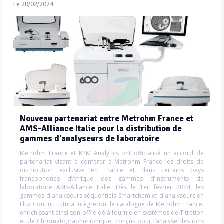
Le 28/02/2024
Nouveau partenariat entre Metrohm France et
AMS-Alliance Italie pour la distribution de
gammes d'analyseurs de laboratoire
Metrohm France et KPM Analytics ont officialisé un accord de
partenariat visant à conférer à Metrohm France les droits de
distribution exclusive en France et dans certains pays
francophones d’Afrique des gammes d’instruments de
laboratoire AMS-Alliance Italie. Dès le 1er février 2024, les
gammes d'analyseurs séquentiels Smartchem et d'analyseurs en
Flux Continu Futura intègreront le catalogue de Metrohm France,
enrichissant ainsi son offre déjà fournie en systèmes de Titration
et de Chromatographie ionique, conçus pour l’analyse des ions