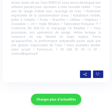
et leur durée de vie. Chez XPERTUS, nous avons développé une
solution pensée pour répondre à cette nouvelle réalité : ? Une
aire de lavage mobile avec recyclage de l'eau. ? Réduction
importante de la consommation d'eau ? Installation mobile,
prête à l'emploi ? Posez • Branchez • Utilisez • Déplacez ?
Ozonation + UV + triple filtration ? Fabrication française ?? ?
Conforme EN 858-1/2 et marquage CE Résultat ? ? Vous
poursuivez vos opérations de lavage, même lorsque la
ressource en eau devient un enjeu majeur. Parce
qu'aujourd'hui, la performance industrielle passe aussi par
une gestion responsable de l'eau. ? Vous souhaitez étudier
votre projet ? Parlons-en. + 33 (0)3 67 30 12 47 -
contact@xpertus.fr
Charger plus d'actualités