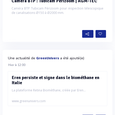
Caméra BTP : Tubicam Périzoom | AGM-TEC
Caméra BTP Tubicam Périzoom pour inspection télescopique
de canalisations Ø150 à Ø2000 mm.
Une actualité de
a été ajouté(e)
GreenUnivers
Hier à 12:00
Eren persiste et signe dans le biométhane en
Italie
La plateforme Retina Biométhane, créée par Eren...
www.greenunivers.com