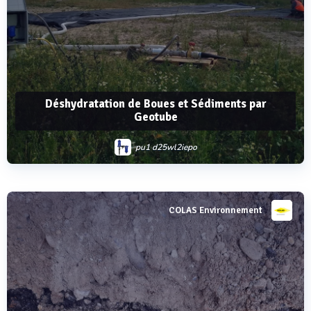
Déshydratation de Boues et Sédiments par
Geotube
pu1 d25wl2iepo
COLAS Environnement
Voir plus