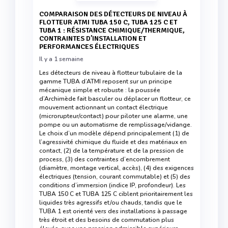
COMPARAISON DES DÉTECTEURS DE NIVEAU À
FLOTTEUR ATMI TUBA 150 C, TUBA 125 C ET
TUBA 1 : RÉSISTANCE CHIMIQUE/THERMIQUE,
CONTRAINTES D’INSTALLATION ET
PERFORMANCES ÉLECTRIQUES
Il y a 1 semaine
Les détecteurs de niveau à flotteur tubulaire de la
gamme TUBA d’ATMI reposent sur un principe
mécanique simple et robuste : la poussée
d’Archimède fait basculer ou déplacer un flotteur, ce
mouvement actionnant un contact électrique
(microrupteur/contact) pour piloter une alarme, une
pompe ou un automatisme de remplissage/vidange.
Le choix d’un modèle dépend principalement (1) de
l’agressivité chimique du fluide et des matériaux en
contact, (2) de la température et de la pression de
process, (3) des contraintes d’encombrement
(diamètre, montage vertical, accès), (4) des exigences
électriques (tension, courant commutable) et (5) des
conditions d’immersion (indice IP, profondeur). Les
TUBA 150 C et TUBA 125 C ciblent prioritairement les
liquides très agressifs et/ou chauds, tandis que le
TUBA 1 est orienté vers des installations à passage
très étroit et des besoins de commutation plus