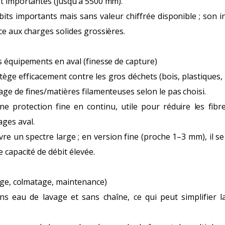
t importantes (jusqu’à 5500 mm).
its importants mais sans valeur chiffrée disponible ; son in
ce aux charges solides grossières.
s équipements en aval (finesse de capture)
ège efficacement contre les gros déchets (bois, plastiques, l
age de fines/matières filamenteuses selon le pas choisi.
e protection fine en continu, utile pour réduire les fibre
ges aval.
re un spectre large ; en version fine (proche 1–3 mm), il 
 capacité de débit élevée.
vage, colmatage, maintenance)
ns eau de lavage et sans chaîne, ce qui peut simplifier 