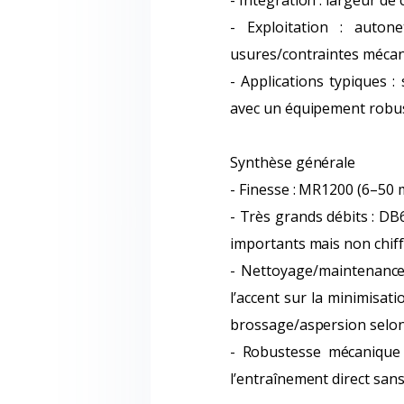
- Intégration : largeur de
- Exploitation : auto
usures/contraintes mécani
- Applications typiques :
avec un équipement robust
Synthèse générale
- Finesse : MR1200 (6–50
- Très grands débits : DB
importants mais non chiff
- Nettoyage/maintenanc
l’accent sur la minimisat
brossage/aspersion selon
- Robustesse mécanique :
l’entraînement direct sans 