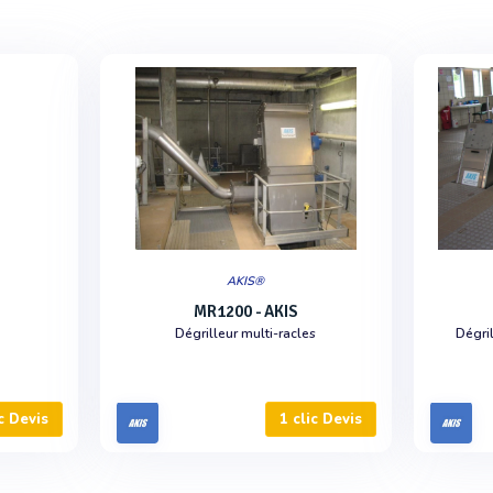
AKIS®
MR1200 - AKIS
Dégrilleur multi-racles
Dégril
c Devis
1 clic Devis