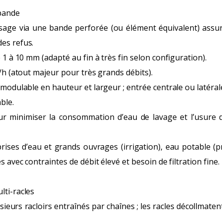
 bande
amisage via une bande perforée (ou élément équivalent) assu
es refus.
e 1 à 10 mm (adapté au fin à très fin selon configuration).
³/h (atout majeur pour très grands débits).
 modulable en hauteur et largeur ; entrée centrale ou latéral
ble.
our minimiser la consommation d’eau de lavage et l’usure 
 prises d’eau et grands ouvrages (irrigation), eau potable (
s avec contraintes de débit élevé et besoin de filtration fine.
lti-racles
plusieurs racloirs entraînés par chaînes ; les racles décollmaten