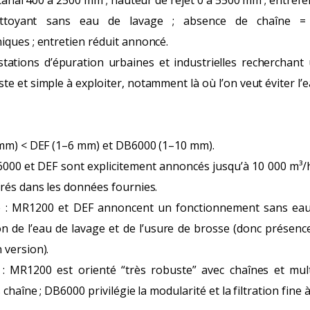
 canal 400 à 2500 mm ; hauteur de rejet 0 à 5500 mm ; entrefe
nettoyant sans eau de lavage ; absence de chaîne = 
ques ; entretien réduit annoncé.
 stations d’épuration urbaines et industrielles recherchant 
e et simple à exploiter, notamment là où l’on veut éviter l’e
 mm) < DEF (1–6 mm) et DB6000 (1–10 mm).
6000 et DEF sont explicitement annoncés jusqu’à 10 000 m³/
rés dans les données fournies.
e : MR1200 et DEF annoncent un fonctionnement sans eau
ion de l’eau de lavage et de l’usure de brosse (donc présen
 version).
 MR1200 est orienté “très robuste” avec chaînes et multi
chaîne ; DB6000 privilégie la modularité et la filtration fine 