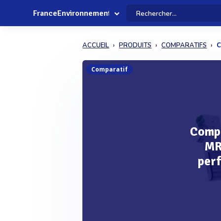
FranceEnvironnement
ACCUEIL
PRODUITS
COMPARATIFS
C
Comparatif
Compa
MR1
perf