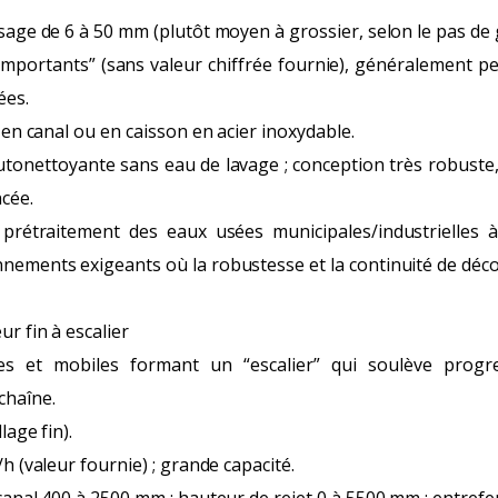
isage de 6 à 50 mm (plutôt moyen à grossier, selon le pas de gr
importants” (sans valeur chiffrée fournie), généralement pe
ées.
n en canal ou en caisson en acier inoxydable.
autonettoyante sans eau de lavage ; conception très robuste, 
cée.
: prétraitement des eaux usées municipales/industrielles 
nnements exigeants où la robustesse et la continuité de déc
ur fin à escalier
ixes et mobiles formant un “escalier” qui soulève progr
chaîne.
lage fin).
/h (valeur fournie) ; grande capacité.