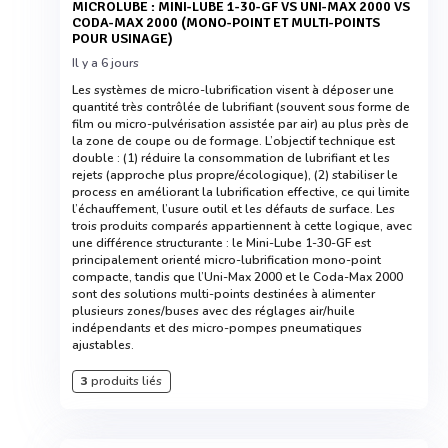
MICROLUBE : MINI-LUBE 1-30-GF VS UNI-MAX 2000 VS
CODA-MAX 2000 (MONO-POINT ET MULTI-POINTS
POUR USINAGE)
Il y a 6 jours
Les systèmes de micro-lubrification visent à déposer une
quantité très contrôlée de lubrifiant (souvent sous forme de
film ou micro-pulvérisation assistée par air) au plus près de
la zone de coupe ou de formage. L’objectif technique est
double : (1) réduire la consommation de lubrifiant et les
rejets (approche plus propre/écologique), (2) stabiliser le
process en améliorant la lubrification effective, ce qui limite
l’échauffement, l’usure outil et les défauts de surface. Les
trois produits comparés appartiennent à cette logique, avec
une différence structurante : le Mini-Lube 1-30-GF est
principalement orienté micro-lubrification mono-point
compacte, tandis que l’Uni-Max 2000 et le Coda-Max 2000
sont des solutions multi-points destinées à alimenter
plusieurs zones/buses avec des réglages air/huile
indépendants et des micro-pompes pneumatiques
ajustables.
3
produits liés