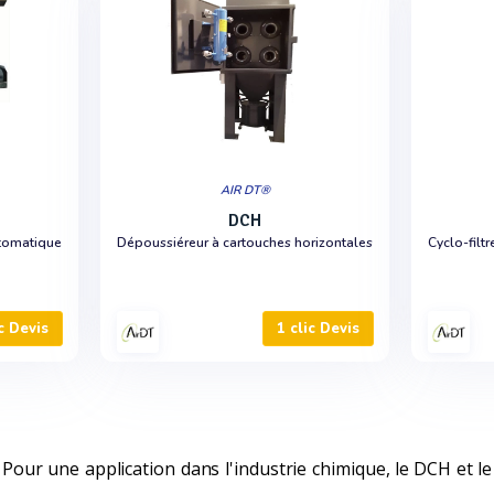
AIR DT®
DCH
utomatique
Dépoussiéreur à cartouches horizontales
Cyclo-filtr
ic Devis
1 clic Devis
Pour une application dans l'industrie chimique, le DCH et le