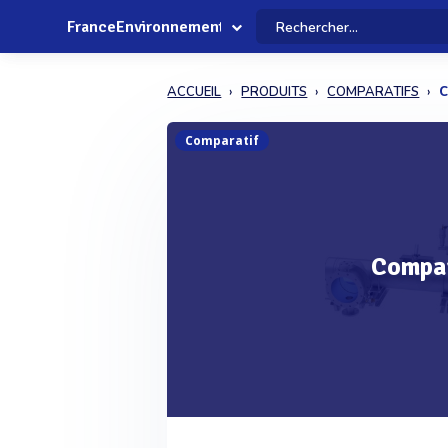
FranceEnvironnement
ACCUEIL
PRODUITS
COMPARATIFS
C
Comparatif
Compar