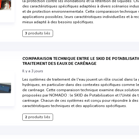
la protection contre les inondations et la rétention de liquides. Ch
des caractéristiques spécifiques adaptées à divers scénarios indust
et de protection environnementale. Cette comparaison technique vi
applications possibles, leurs caractéristiques individuelles et à 
mieux adapté à des besoins spécifiques.
3
produits liés
COMPARAISON TECHNIQUE ENTRE LE SKID DE POTABILISATION ET L'UNITÉ DE
TRAITEMENT DES EAUX DE CARÉNAGE
Il y a 3 jours
Les systèmes de traitement de l'eau jouent un rôle crucial dans la
hydriques, en particulier dans des contextes spécifiques comme le
de carénage. Cette comparaison technique examine deux solutions
proposées par NOMADO : le SKID de Potabilisation et l'Unité de 
carénage. Chacun de ces systèmes est conçu pour répondre à des b
caractéristiques techniques et des applications spécifiques.
2
produits liés