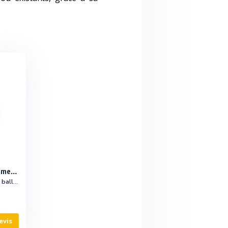
BIO-SEA by BIO-UV Group Gamme BIO-SEA B
Système de traitement des eaux de ballast des navires
evis