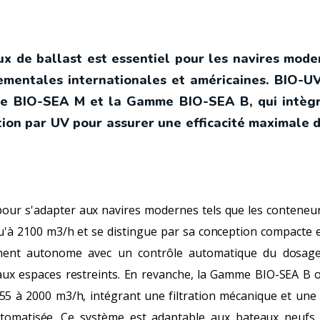
ux de ballast est essentiel pour les navires mode
mentales internationales et américaines. BIO-U
le BIO-SEA M et la Gamme BIO-SEA B, qui intègr
ion par UV pour assurer une efficacité maximale 
ur s'adapter aux navires modernes tels que les conteneurs 
qu'à 2100 m3/h et se distingue par sa conception compacte 
ment autonome avec un contrôle automatique du dosage
ux espaces restreints. En revanche, la Gamme BIO-SEA B off
 55 à 2000 m3/h, intégrant une filtration mécanique et une
tomatisée. Ce système est adaptable aux bateaux neufs 