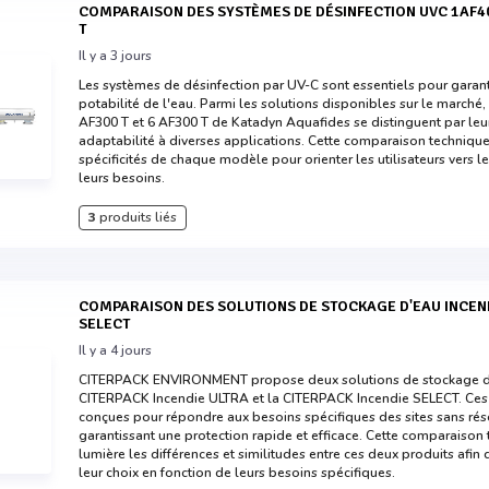
COMPARAISON DES SYSTÈMES DE DÉSINFECTION UVC 1AF400T, 3 AF300 T ET 6 AF300
T
Il y a 3 jours
Les systèmes de désinfection par UV-C sont essentiels pour garantir
potabilité de l'eau. Parmi les solutions disponibles sur le marché
AF300 T et 6 AF300 T de Katadyn Aquafides se distinguent par leur 
adaptabilité à diverses applications. Cette comparaison technique 
spécificités de chaque modèle pour orienter les utilisateurs vers l
leurs besoins.
3
produits liés
COMPARAISON DES SOLUTIONS DE STOCKAGE D'EAU INCENDIE CITERPACK ULTRA ET
SELECT
Il y a 4 jours
CITERPACK ENVIRONMENT propose deux solutions de stockage d'ea
CITERPACK Incendie ULTRA et la CITERPACK Incendie SELECT. Ces 
conçues pour répondre aux besoins spécifiques des sites sans rés
garantissant une protection rapide et efficace. Cette comparaison 
lumière les différences et similitudes entre ces deux produits afin 
leur choix en fonction de leurs besoins spécifiques.