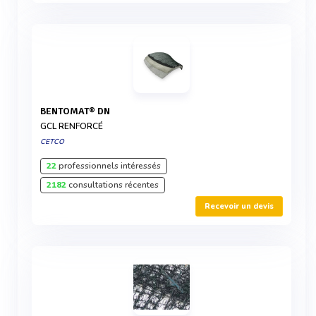
BENTOMAT® DN
GCL RENFORCÉ
CETCO
22
professionnels intéressés
2182
consultations récentes
Recevoir un devis