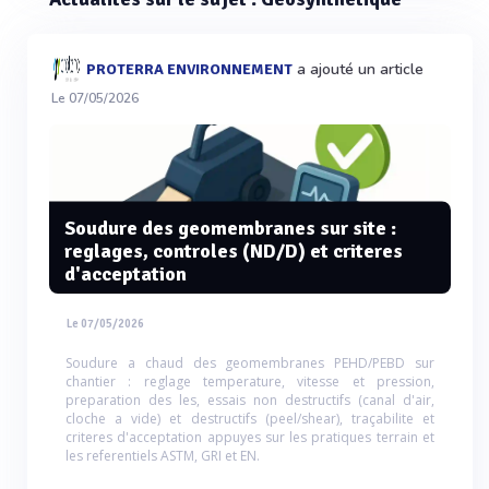
a ajouté un article
PROTERRA ENVIRONNEMENT
Le 07/05/2026
Soudure des geomembranes sur site :
reglages, controles (ND/D) et criteres
d'acceptation
Le 07/05/2026
Soudure a chaud des geomembranes PEHD/PEBD sur
chantier : reglage temperature, vitesse et pression,
preparation des les, essais non destructifs (canal d'air,
cloche a vide) et destructifs (peel/shear), traçabilite et
criteres d'acceptation appuyes sur les pratiques terrain et
les referentiels ASTM, GRI et EN.