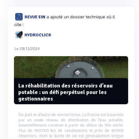
a ajouté un dossier technique où il
REVUE EIN
cite :
HYDROCLICK
Le 29/11/2024
La réhabilitation des réservoirs d’eau
potable : un défi perpétuel pour les
gestionnaires
De part et d’autre de son territoire, La France est traversée
par un vaste réseau de distribution de l’eau potable,
essentiellement construit à partir du début du XXe siècle.
Plus de 900?000 km de canalisations et près de 40?000
réservoirs, dont la durée de vie est généralement longue