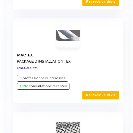
Recevoir un devis
MACTEX
PACKAGE D'INSTALLATION TEX
MACCAFERRI
3
professionnels intéressés
1392
consultations récentes
Recevoir un devis