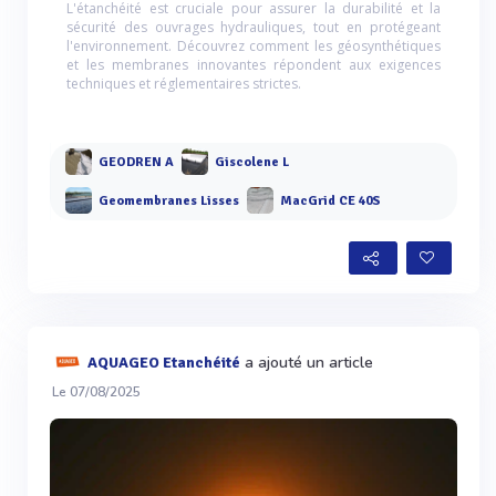
L'étanchéité est cruciale pour assurer la durabilité et la
sécurité des ouvrages hydrauliques, tout en protégeant
l'environnement. Découvrez comment les géosynthétiques
et les membranes innovantes répondent aux exigences
techniques et réglementaires strictes.
GEODREN A
Giscolene L
Geomembranes Lisses
MacGrid CE 40S
a ajouté un article
AQUAGEO Etanchéité
Le 07/08/2025