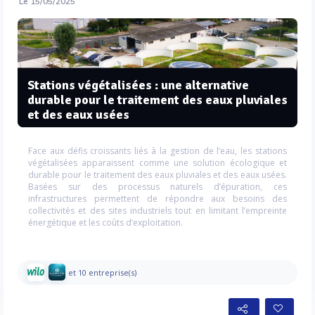
Le 15/05/2025
Stations végétalisées : une alternative
durable pour le traitement des eaux pluviales
et des eaux usées
Face aux défis croissants liés à la gestion de l’eau, les stations
végétalisées apparaissent comme une solution écologique et
durable pour le traitement des eaux pluviales et des eaux usées.
Basées sur des processus naturels d’épuration, ces
infrastructures permettent de répondre aux besoins des
collectivités et des sites industriels tout en limitant l’empreinte
énergétique et les coûts d’exploitation.
et 10 entreprise(s)