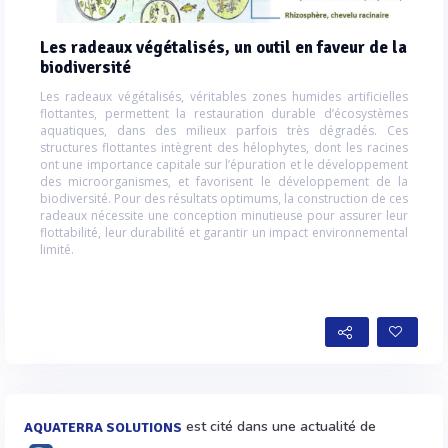
Les radeaux végétalisés, un outil en faveur de la
biodiversité
Les radeaux végétalisés, véritables zones humides artificielles
flottantes, permettent la restauration durable d’écosystèmes
aquatiques, dans des milieux parfois très dégradés. Ces
structures flottantes intègrent des hélophytes, dont les racines
ont une importance capitale sur l’épuration et le développement
des microorganismes, et favorisent le développement de la
biodiversité. Pour des résultats optimums, la construction de ces
radeaux nécessite une conception minutieuse pour assurer leur
flottabilité, leur durabilité et garantir un impact environnemental
limité.
est cité dans une actualité de
AQUATERRA SOLUTIONS