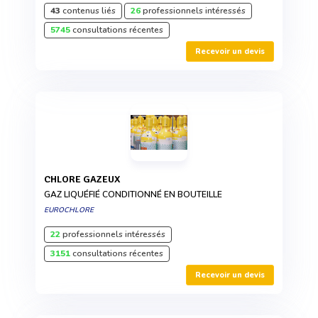
43
contenus liés
26
professionnels intéressés
5745
consultations récentes
Recevoir un devis
CHLORE GAZEUX
GAZ LIQUÉFIÉ CONDITIONNÉ EN BOUTEILLE
EUROCHLORE
22
professionnels intéressés
3151
consultations récentes
Recevoir un devis