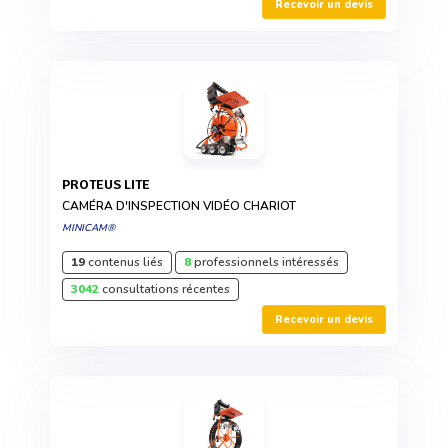
Recevoir un devis
PROTEUS LITE
CAMÉRA D'INSPECTION VIDÉO CHARIOT
MINICAM®
19
contenus liés
8
professionnels intéressés
3042
consultations récentes
Recevoir un devis