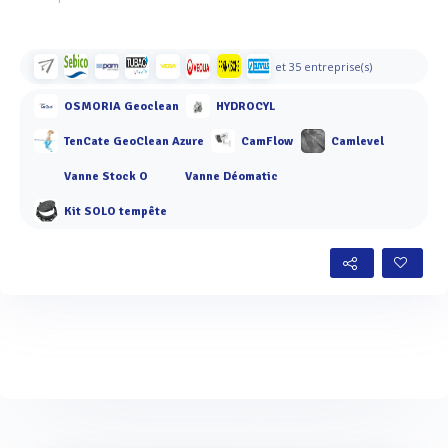
et 35 entreprise(s)
OSMORIA Geoclean
HYDROCYL
TenCate GeoClean Azure
CamFlow
Camlevel
Vanne Stock O
Vanne Déomatic
Kit SOLO tempête