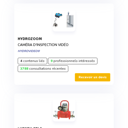
HYDROZOOM
CAMÉRA D'INSPECTION VIDÉO
HYDROVIDEO®
4
contenus liés
9
professionnels intéressés
3788
consultations récentes
Recevoir un devis