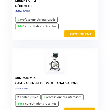
LHENRY CPI 2
DÉBITMÈTRE
AQUAREM®
9
professionnels intéressés
1646
consultations récentes
Recevoir un devis
MINCAM MC50
CAMÉRA D'INSPECTION DE CANALISATIONS
MINCAM®
2
contenus liés
9
professionnels intéressés
1483
consultations récentes