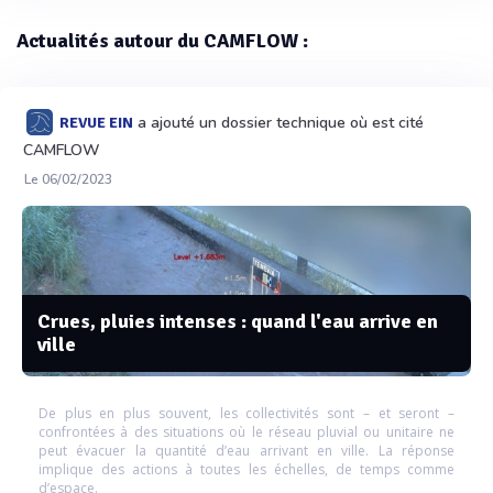
Actualités autour du CAMFLOW :
a ajouté un dossier technique où est cité
REVUE EIN
CAMFLOW
Le 06/02/2023
Crues, pluies intenses : quand l'eau arrive en
ville
De plus en plus souvent, les collectivités sont – et seront –
confrontées à des situations où le réseau pluvial ou unitaire ne
peut évacuer la quantité d’eau arrivant en ville. La réponse
implique des actions à toutes les échelles, de temps comme
d’espace.