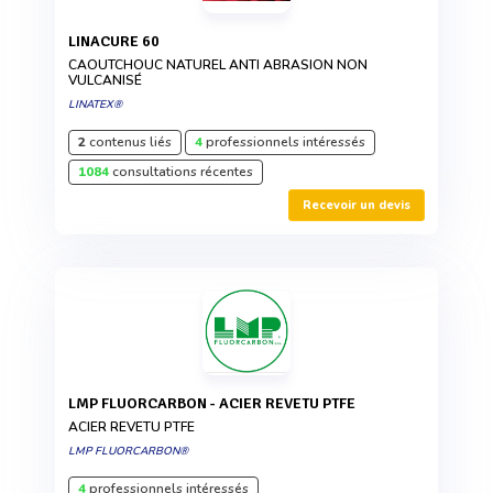
LINACURE 60
CAOUTCHOUC NATUREL ANTI ABRASION NON
VULCANISÉ
LINATEX®
2
contenus liés
4
professionnels intéressés
1084
consultations récentes
Recevoir un devis
LMP FLUORCARBON - ACIER REVETU PTFE
ACIER REVETU PTFE
LMP FLUORCARBON®
4
professionnels intéressés