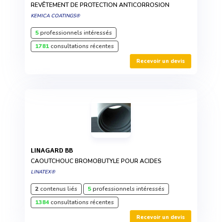
REVÊTEMENT DE PROTECTION ANTICORROSION
KEMICA COATINGS®
5
professionnels intéressés
1781
consultations récentes
Recevoir un devis
LINAGARD BB
CAOUTCHOUC BROMOBUTYLE POUR ACIDES
LINATEX®
2
contenus liés
5
professionnels intéressés
1384
consultations récentes
Recevoir un devis