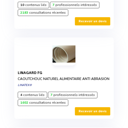
10
contenus liés
7
professionnels intéressés
2183
consultations récentes
Recevoir un devis
LINAGARD FG
CAOUTCHOUC NATUREL ALIMENTAIRE ANTI ABRASION
LINATEX®
4
contenus liés
7
professionnels intéressés
1602
consultations récentes
Recevoir un devis