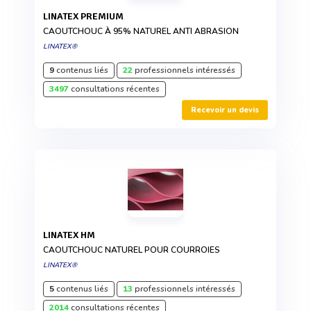
LINATEX PREMIUM
CAOUTCHOUC À 95% NATUREL ANTI ABRASION
LINATEX®
9
contenus liés
22
professionnels intéressés
3497
consultations récentes
Recevoir un devis
LINATEX HM
CAOUTCHOUC NATUREL POUR COURROIES
LINATEX®
5
contenus liés
13
professionnels intéressés
2014
consultations récentes