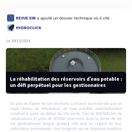
a ajouté un dossier technique où il cite :
REVUE EIN
HYDROCLICK
Le 29/11/2024
La réhabilitation des réservoirs d’eau potable :
un défi perpétuel pour les gestionnaires
De part et d’autre de son territoire, La France est traversée par un
vaste réseau de distribution de l’eau potable, essentiellement
construit à partir du début du XXe siècle. Plus de 900?000 km de
canalisations et près de 40?000 réservoirs, dont la durée de vie
est généralement longue (jusqu’à 100 ans) au regard de leur
sollicitation permanente. Une longévité qui ne dispense toutefois