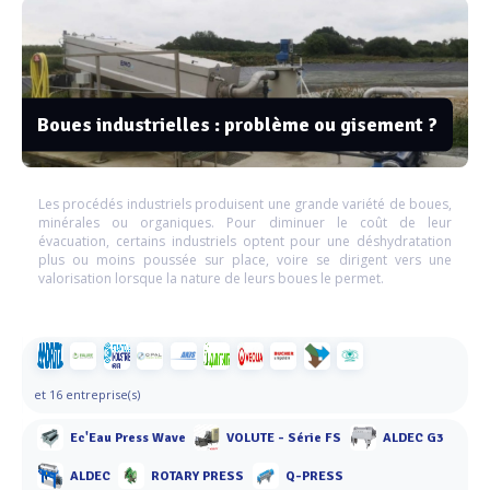
Boues industrielles : problème ou gisement ?
Les procédés industriels produisent une grande variété de boues,
minérales ou organiques. Pour diminuer le coût de leur
évacuation, certains industriels optent pour une déshydratation
plus ou moins poussée sur place, voire se dirigent vers une
valorisation lorsque la nature de leurs boues le permet.
et 16 entreprise(s)
Ec'Eau Press Wave
VOLUTE - Série FS
ALDEC G3
ALDEC
ROTARY PRESS
Q-PRESS