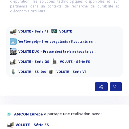
d'épuration, les solutions technologiques disponibles et leur
pertinence dans un contexte de recherche de durabilité et
d'économie circulaire.
VOLUTE - Série FS
VOLUTE
YesFloc polymères coagulants / floculants en émulsion ou en poudre
VOLUTE DUO - Presse dont la vis ne touche pas les anneaux
VOLUTE - Série GS
VOLUTE - Série FS
VOLUTE - ES-051
VOLUTE - Série VT
a partagé une réalisation avec :
AMCON Europe
VOLUTE - Série FS