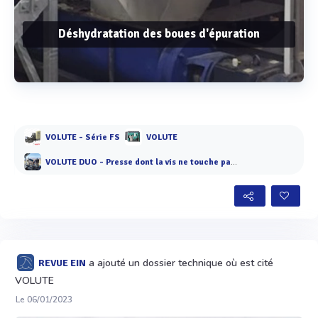
Déshydratation des boues d'épuration
Voir plus
VOLUTE - Série FS
VOLUTE
VOLUTE DUO - Presse dont la vis ne touche pas les anneaux
a ajouté un dossier technique où est cité
REVUE EIN
VOLUTE
Le 06/01/2023