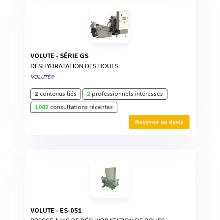
VOLUTE - SÉRIE GS
DÉSHYDRATATION DES BOUES
VOLUTE®
2
contenus liés
2
professionnels intéressés
1082
consultations récentes
Recevoir un devis
VOLUTE - ES-051