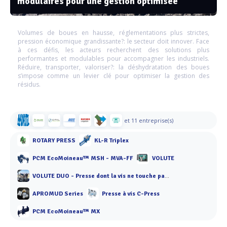
modulaires pour une gestion optimisée
Volumes de boues en hausse, réglementations plus strictes,
pression économique grandissante?: le secteur doit innover. Face
à ces défis, les acteurs recherchent des solutions plus
performantes et modulables pour accompagner les industriels.
Réduire, transporter, valoriser?: la déshydratation des boues
s’impose comme un levier clé pour optimiser la gestion des
résidus.
et 11 entreprise(s)
ROTARY PRESS
KL-R Triplex
PCM EcoMoineau™ MSH - MVA-FF
VOLUTE
VOLUTE DUO - Presse dont la vis ne touche pas les anneaux
APROMUD Series
Presse à vis C-Press
PCM EcoMoineau™ MX