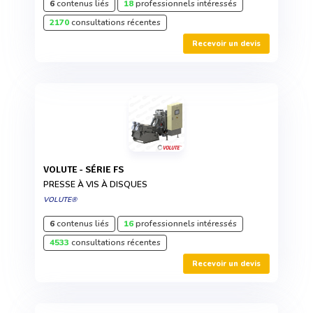
6
contenus liés
18
professionnels intéressés
2170
consultations récentes
Recevoir un devis
VOLUTE - SÉRIE FS
PRESSE À VIS À DISQUES
VOLUTE®
6
contenus liés
16
professionnels intéressés
4533
consultations récentes
Recevoir un devis