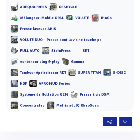
ADEQUAPRESS
DESHYVAC
Mélangeur-Mobile OPAL
VOLUTE
BioCo
Presse laveuse AKIS
VOLUTE DUO - Presse dont la vis ne touche pas les anneaux
FULL AUTO
StainPress
SRT
conteneur plug & play
Gamma
Tambour épaississeur RDT
SUPER TITAN
S-DISC
HDF
APROMUD Series
Système de flottation GEM
Presse à vis DSM
Concentratec
Metris addIQ RheoScan