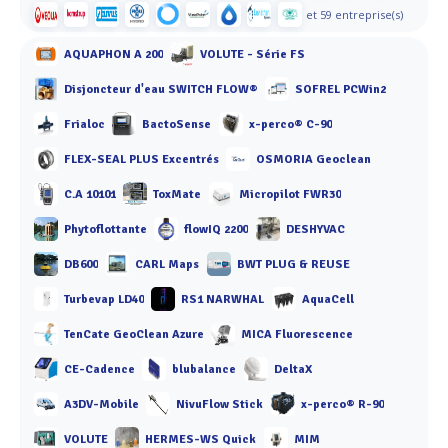
et 59 entreprise(s)
AQUAPHON A 200
VOLUTE - Série FS
Disjoncteur d'eau SWITCH FLOW®
SOFREL PCWin2
Frialoc
BactoSense
x-perco® C-90
FLEX-SEAL PLUS Excentrés
OSMORIA Geoclean
C.A 10101
ToxMate
Micropilot FWR30
Phytoflottante
flowIQ 2200
DESHYVAC
DB600
CARL Maps
BWT PLUG & REUSE
Turbevap LD40
RS1 NARWHAL
AquaCell
TenCate GeoClean Azure
MICA Fluorescence
CE-Cadence
blubalance
DeltaX
A3DV-Mobile
NivuFlow Stick
x-perco® R-90
VOLUTE
HERMES-WS Quick
MIM