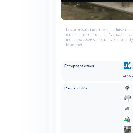
Les procédés industriels produisent un
diminuer le coût de leur évacuation, c
moins poussée sur place, voire se dirig
le permet.
Entreprises citées
et 16 
Produits cités