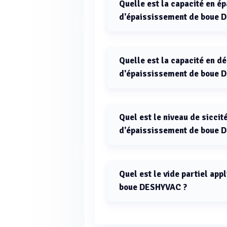
Quelle est la capacité en é
d'épaississement de boue 
La capacité en épaississement po
est de 100 à 500 Kg de MS/h.
Quelle est la capacité en dé
d'épaississement de boue 
La capacité en déshydratation po
de 60 à 300 Kg de MS/h.
Quel est le niveau de siccité
d'épaississement de boue 
Le niveau de siccité de sortie po
varie de 5 à 35 %.
Quel est le vide partiel ap
boue DESHYVAC ?
Le vide partiel appliqué dans la 
0,05 à 0,25 bar.