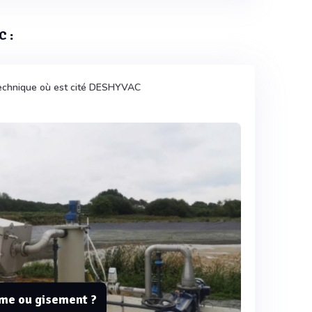
C :
technique où est cité DESHYVAC
ème ou gisement ?