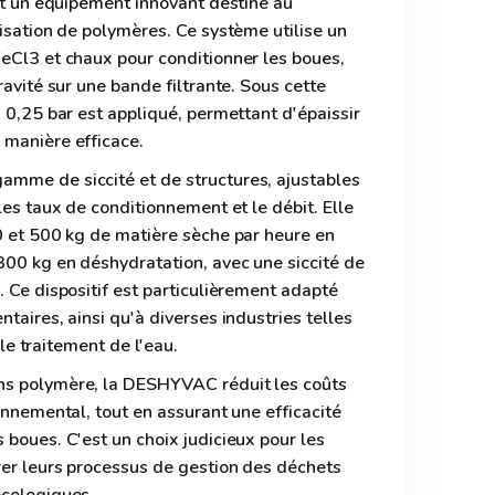
est un équipement innovant destiné au
lisation de polymères. Ce système utilise un
eCl3 et chaux pour conditionner les boues,
ravité sur une bande filtrante. Sous cette
à 0,25 bar est appliqué, permettant d'épaissir
 manière efficace.
mme de siccité et de structures, ajustables
les taux de conditionnement et le débit. Elle
0 et 500 kg de matière sèche par heure en
300 kg en déshydratation, avec une siccité de
. Ce dispositif est particulièrement adapté
taires, ainsi qu'à diverses industries telles
t le traitement de l'eau.
ns polymère, la DESHYVAC réduit les coûts
onnemental, tout en assurant une efficacité
 boues. C'est un choix judicieux pour les
rer leurs processus de gestion des déchets