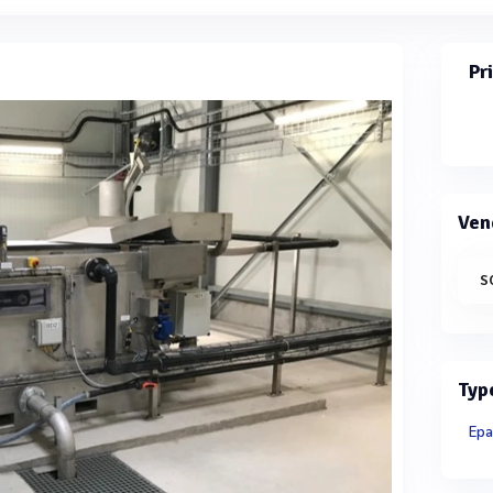
Pr
Ven
S
Typ
Epa