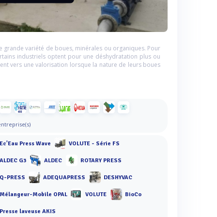
e grande variété de boues, minérales ou organiques. Pour
ertains industriels optent pour une déshydratation plus ou
ent vers une valorisation lorsque la nature de leurs boues
entreprise(s)
Ec'Eau Press Wave
VOLUTE - Série FS
ALDEC G3
ALDEC
ROTARY PRESS
Q-PRESS
ADEQUAPRESS
DESHYVAC
Mélangeur-Mobile OPAL
VOLUTE
BioCo
Presse laveuse AKIS