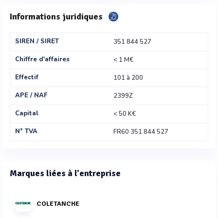
Informations juridiques
SIREN / SIRET
351 844 527
Chiffre d'affaires
< 1 M€
Effectif
101 à 200
APE / NAF
2399Z
Capital
< 50 K€
N° TVA
FR60 351 844 527
Marques liées à l'entreprise
COLETANCHE