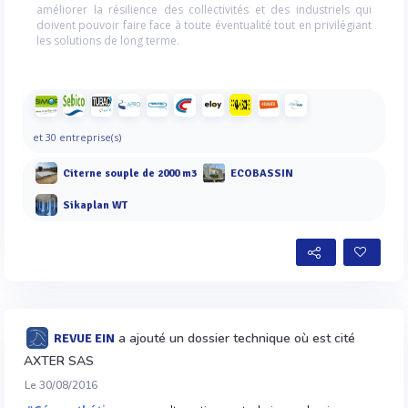
améliorer la résilience des collectivités et des industriels qui
doivent pouvoir faire face à toute éventualité tout en privilégiant
les solutions de long terme.
et 30 entreprise(s)
Citerne souple de 2000 m3
ECOBASSIN
Sikaplan WT
a ajouté un dossier technique où est cité
REVUE EIN
AXTER SAS
Le 30/08/2016