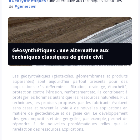
#Géosynthétiques
: une alternative aux techniques classiques
de
#géniecivil
Géosynthétiques : une alternative aux
techniques classiques de génie civil
Les géosynthétiques (géotextiles, géomembranes et produits
apparentés) sont aujourd'hui partout présents pour des
applications très différentes : filtration, drainage, étanchéité,
protection contre l'érosion, renforcement'etc. Ils contribuent à
protéger les hommes autant que les ressources naturelles. Plus
techniques, les produits proposés par les fabricants évoluent
sans cesse et ouvrent la voie à de nouvelles applications en
matière de géotechnique et de génie civil. Le développement
des géocomposites et des géogrilles, par exemple, permet de
répondre à de nouvelles problématiques telles que la
raréfaction des ressources. Explications.