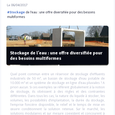
Le 06/04/2017
#Stockage
de l’eau : une offre diversifiée pour des besoins
multiformes
Stockage de l’eau : une offre diversifiée pour
des besoins multiformes
Quel point commun entre un réservoir de stockage d’effluents
industriels de 50 m³, un bassin de stockage d’eau potable de
10.000 m³ et un système de stockage en ligne d’eau pluviales ? A
priori aucun. Si ces exemples se réfèrent globalement à la notion
de stockage, ils obéissent à des règles et des contraintes
différentes. Dans tous les cas, la nature du liquide à stocker, les
volumes, les possibilités d’implantation, la durée du stockage,
l’emprise foncière disponible, le relief et le temps de mise en
œuvre conditionnent la solution retenue. Sur le marché, les
solutions modulaires et sur mesure coexistent et concourent à