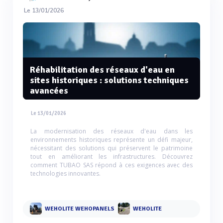
Le 13/01/2026
Réhabilitation des réseaux d'eau en
sites historiques : solutions techniques
avancées
Le 13/01/2026
La modernisation des réseaux d'eau dans les
environnements historiques représente un défi majeur,
nécessitant des solutions qui préservent le patrimoine
tout en améliorant les infrastructures. Découvrez
comment TUBAO SAS répond à ces exigences avec des
technologies innovantes.
WEHOLITE WEHOPANELS
WEHOLITE