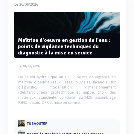
Le 30/06/2026
Maîtrise d'oeuvre en gestion de l'eau :
points de vigilance techniques du
diagnostic à la mise en service
Le 30/06/2026
De l'audit hydraulique au DOE : points de vigilance en
maîtrise d'oeuvre (eaux usées, pluviales, incendie) sur
diagnostic, modélisation, dimensionnement
(débits/volumes), géotechnique et nappe, choix des
matériaux, étanchéité, corrosion au H2S, assemblage
PEHD, essais, OPR et mise en service.
TUBAOSTEP