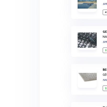
SIP
4
G
NA
SIP
1
B
GÉ
NA
1