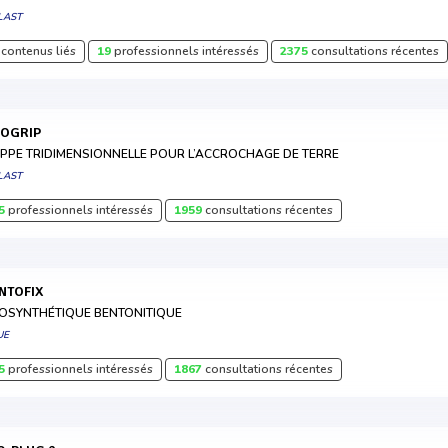
LAST
contenus liés
19
professionnels intéressés
2375
consultations récentes
EOGRIP
PPE TRIDIMENSIONNELLE POUR L’ACCROCHAGE DE TERRE
LAST
5
professionnels intéressés
1959
consultations récentes
ENTOFIX
OSYNTHÉTIQUE BENTONITIQUE
UE
5
professionnels intéressés
1867
consultations récentes