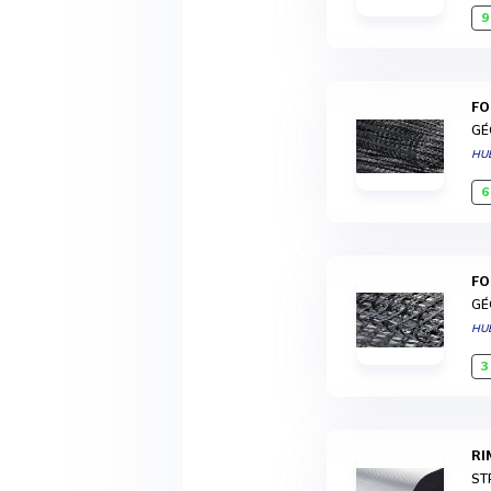
9
F
GÉ
HU
6
F
GÉ
HU
3
R
ST