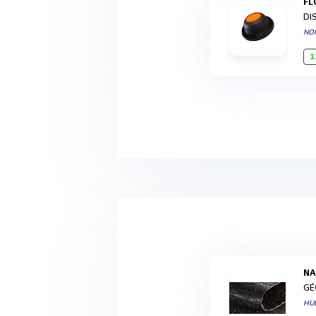
F
DI
NO
1
N
GÉ
HU