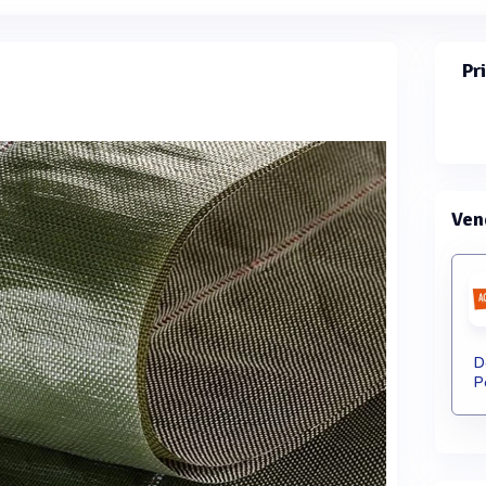
Pr
Ven
D
P