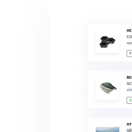
H
CO
HE
7
B
GC
CE
2
H
GÉ