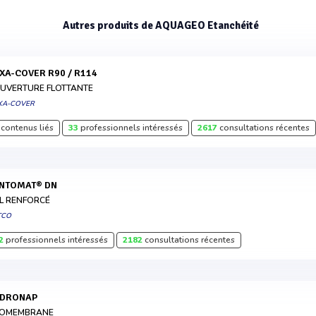
Autres produits de AQUAGEO Etanchéité
EXA-COVER R90 / R114
UVERTURE FLOTTANTE
XA-COVER
contenus liés
33
professionnels intéressés
2617
consultations récentes
ENTOMAT® DN
L RENFORCÉ
TCO
2
professionnels intéressés
2182
consultations récentes
YDRONAP
OMEMBRANE