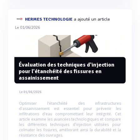
a ajouté un article
HERMES TECHNOLOGIE
Le 01/06/2026
Évaluation des techniques d'injection
pour l'étanchéité des fissures en
assainissement
Le 01/06/2026
Optimiser l'étanchéité des infrastructures
d'assainissement est essentiel pour prévenir les
infiltrations d'eau compromettant leur intégrité. Cet
article examine les avancées technologiques et compare
les différentes techniques d'injection utilisées pour
colmater les fissures, améliorant ainsi la durabilité et la
résistance des ouvrages.