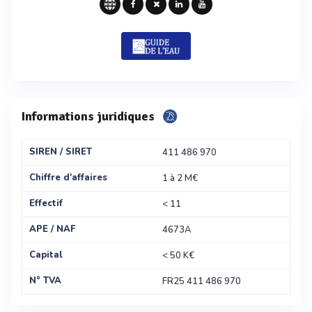
Informations juridiques
SIREN / SIRET
411 486 970
Chiffre d'affaires
1 à 2 M€
Effectif
< 11
APE / NAF
4673A
Capital
< 50 K€
N° TVA
FR25 411 486 970