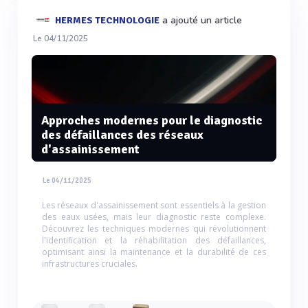
a ajouté un article
HERMES TECHNOLOGIE
Le 04/11/2025
Approches modernes pour le diagnostic
des défaillances des réseaux
d'assainissement
Le 04/11/2025
Les réseaux d'assainissement sont essentiels à la gestion
des eaux usées, mais leur diagnostic reste complexe.
Découvrez les techniques modernes qui révolutionnent
l'identification et la réhabilitation des défaillances,
optimisant ainsi la maintenance et la durabilité de ces
infrastructures cruciales.