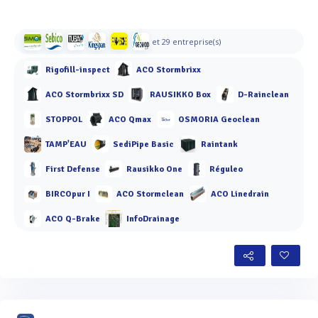
et 29 entreprise(s)
Rigofill-inspect
ACO Stormbrixx
ACO Stormbrixx SD
RAUSIKKO Box
D-Rainclean
STOPPOL
ACO Qmax
OSMORIA Geoclean
TAMP'EAU
SediPipe Basic
Raintank
First Defense
Rausikko One
Réguleo
BIRCOpur I
ACO Stormclean
ACO Linedrain
ACO Q-Brake
InfoDrainage