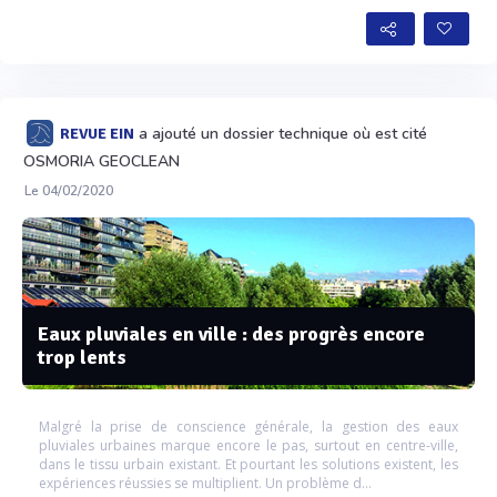
a ajouté un dossier technique où est cité
REVUE EIN
OSMORIA GEOCLEAN
Le 04/02/2020
Eaux pluviales en ville : des progrès encore
trop lents
Malgré la prise de conscience générale, la gestion des eaux
pluviales urbaines marque encore le pas, surtout en centre-ville,
dans le tissu urbain existant. Et pourtant les solutions existent, les
expériences réussies se multiplient. Un problème d...