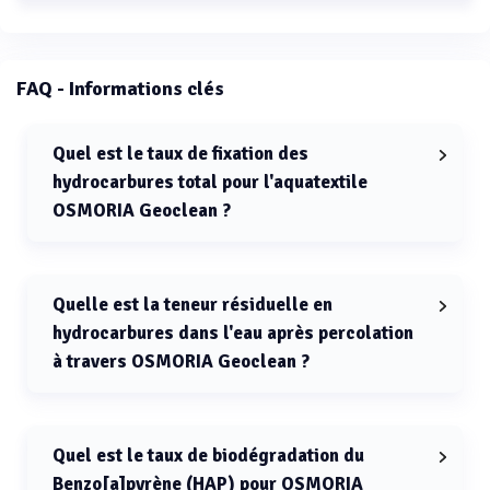
FAQ - Informations clés
Quel est le taux de fixation des
hydrocarbures total pour l'aquatextile
OSMORIA Geoclean ?
Le taux de fixation des hydrocarbures total pour
l'aquatextile OSMORIA Geoclean est supérieur à 99.5%.
Quelle est la teneur résiduelle en
hydrocarbures dans l'eau après percolation
à travers OSMORIA Geoclean ?
La teneur résiduelle en hydrocarbures dans l'eau
après percolation à travers OSMORIA Geoclean est
inférieure ou égale à 1 mg/l.
Quel est le taux de biodégradation du
Benzo[a]pyrène (HAP) pour OSMORIA