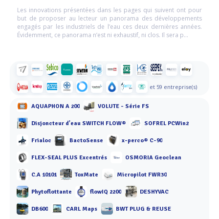
Les innovations présentées dans les pages qui suivent ont pour
but de proposer au lecteur un panorama des développements
engagés par les industriels de l’eau ces deux dernières années.
Évidemment, ce panorama n’est ni exhaustif, ni clos. Il sera p...
et 59 entreprise(s)
AQUAPHON A 200
VOLUTE - Série FS
Disjoncteur d'eau SWITCH FLOW®
SOFREL PCWin2
Frialoc
BactoSense
x-perco® C-90
FLEX-SEAL PLUS Excentrés
OSMORIA Geoclean
C.A 10101
ToxMate
Micropilot FWR30
Phytoflottante
flowIQ 2200
DESHYVAC
DB600
CARL Maps
BWT PLUG & REUSE