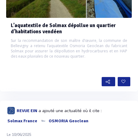
L’aquatextile de Solmax dépollue un quartier
d’habitations vendéen
Sur la recommandation de son maître d’œuvre, la commune de
Bellevigny a retenu l’aquatextile Osmoria Geoclean du fabricant
Solmax pour assurer la dépollution en hydrocarbures et en HAP
des eaux pluviales de ce nouveau quartier.
a ajouté une actualité où il cite :
REVUE EIN
Solmax France
OSMORIA Geoclean
Le 10/06/2025