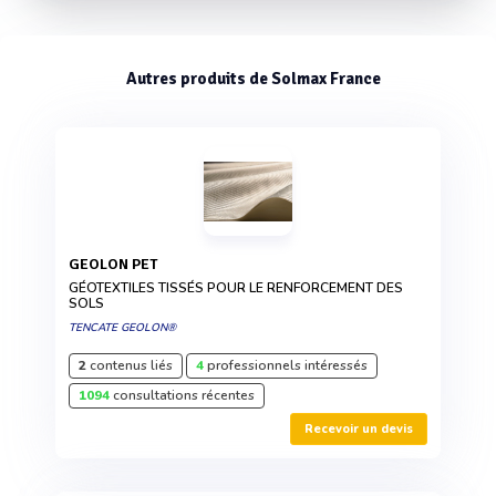
Autres produits de Solmax France
GEOLON PET
GÉOTEXTILES TISSÉS POUR LE RENFORCEMENT DES
SOLS
TENCATE GEOLON®
2
contenus liés
4
professionnels intéressés
1094
consultations récentes
Recevoir un devis