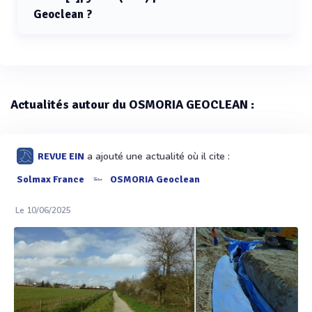
Geoclean ?
Le taux de biodégradation du Benzo[a]pyrène (HAP)
pour OSMORIA Geoclean est supérieur à 77%.
Actualités autour du OSMORIA GEOCLEAN :
a ajouté une actualité où il cite :
REVUE EIN
Solmax France
OSMORIA Geoclean
Le 10/06/2025