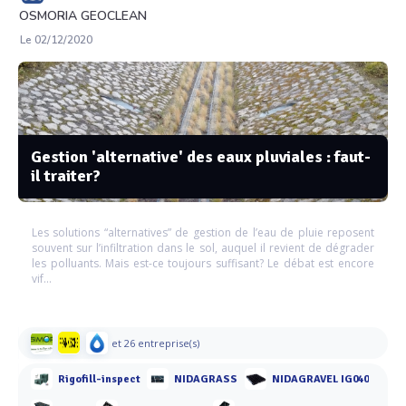
OSMORIA GEOCLEAN
Le 02/12/2020
Gestion 'alternative' des eaux pluviales : faut-
il traiter?
Les solutions “alternatives” de gestion de l’eau de pluie reposent
souvent sur l’infiltration dans le sol, auquel il revient de dégrader
les polluants. Mais est-ce toujours suffisant? Le débat est encore
vif…
et 26 entreprise(s)
Rigofill-inspect
NIDAGRASS
NIDAGRAVEL IG040