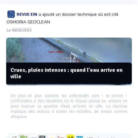
a ajouté un dossier technique où est cité
REVUE EIN
OSMORIA GEOCLEAN
Le 06/02/2023
Crues, pluies intenses : quand l'eau arrive en
ville
De plus en plus souvent, les collectivités sont – et seront –
confrontées à des situations où le réseau pluvial ou unitaire ne
peut évacuer la quantité d’eau arrivant en ville. La réponse
implique des actions à toutes les échelles, de temps comme
d’espace.