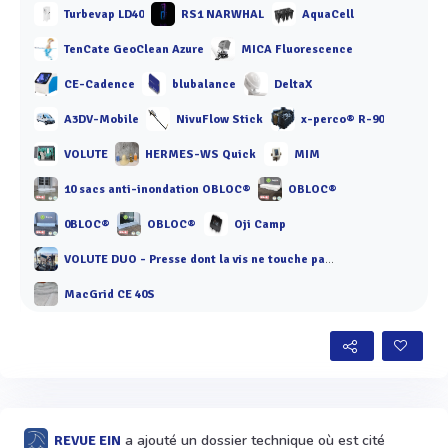
Turbevap LD40
RS1 NARWHAL
AquaCell
TenCate GeoClean Azure
MICA Fluorescence
CE-Cadence
blubalance
DeltaX
A3DV-Mobile
NivuFlow Stick
x-perco® R-90
VOLUTE
HERMES-WS Quick
MIM
10 sacs anti-inondation OBLOC®
OBLOC®
0BLOC®
OBLOC®
Oji Camp
VOLUTE DUO - Presse dont la vis ne touche pas les anneaux
MacGrid CE 40S
a ajouté un dossier technique où est cité
REVUE EIN