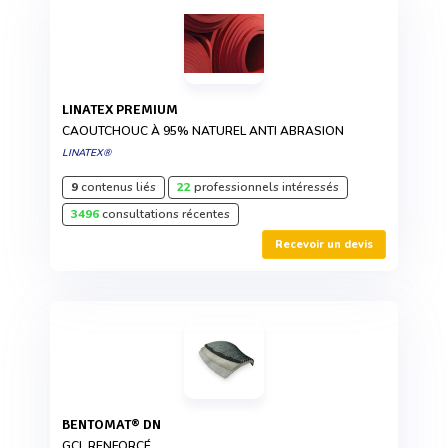
LINATEX PREMIUM
CAOUTCHOUC À 95% NATUREL ANTI ABRASION
LINATEX®
9
contenus liés
22
professionnels intéressés
3496
consultations récentes
Recevoir un devis
BENTOMAT® DN
GCL RENFORCÉ