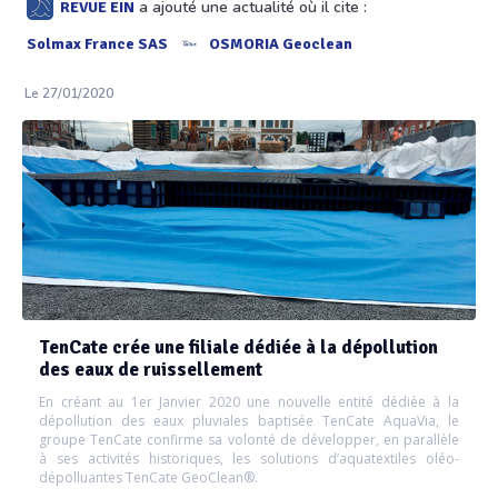
a ajouté une actualité où il cite :
REVUE EIN
Solmax France SAS
OSMORIA Geoclean
Le 27/01/2020
TenCate crée une filiale dédiée à la dépollution
des eaux de ruissellement
En créant au 1er Janvier 2020 une nouvelle entité dédiée à la
dépollution des eaux pluviales baptisée TenCate AquaVia, le
groupe TenCate confirme sa volonté de développer, en parallèle
à ses activités historiques, les solutions d’aquatextiles oléo-
dépolluantes TenCate GeoClean®.