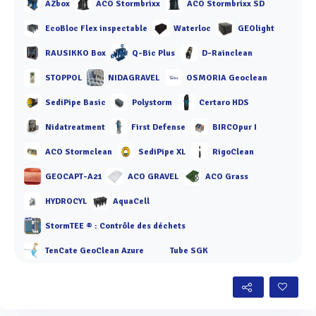
AZbox
ACO Stormbrixx
ACO Stormbrixx SD
EcoBloc Flex inspectable
Waterloc
GEOlight
RAUSIKKO Box
Q-Bic Plus
D-Rainclean
STOPPOL
NIDAGRAVEL
OSMORIA Geoclean
SediPipe Basic
Polystorm
Certaro HDS
Nidatreatment
First Defense
BIRCOpur I
ACO Stormclean
SediPipe XL
RigoClean
GEOCAPT-A21
ACO GRAVEL
ACO Grass
HYDROCYL
AquaCell
StormTEE ® : Contrôle des déchets
TenCate GeoClean Azure
Tube SGK