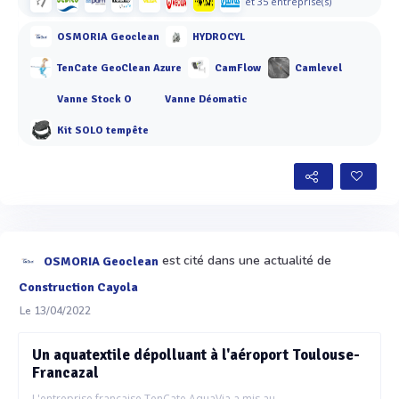
et 35 entreprise(s)
OSMORIA Geoclean
HYDROCYL
TenCate GeoClean Azure
CamFlow
Camlevel
Vanne Stock O
Vanne Déomatic
Kit SOLO tempête
est cité dans une actualité de
OSMORIA Geoclean
Construction Cayola
Le 13/04/2022
Un aquatextile dépolluant à l'aéroport Toulouse-
Francazal
L'entreprise française TenCate AquaVia a mis au...