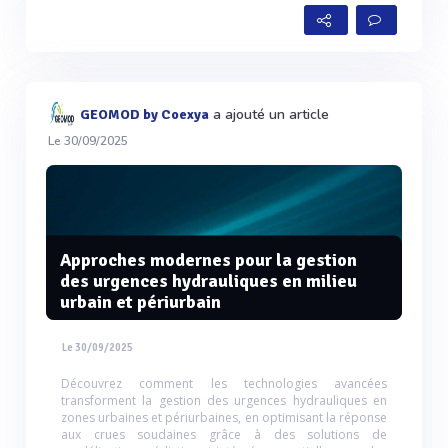
a ajouté un article
GEOMOD by Coexya
Le 30/09/2025
Approches modernes pour la gestion
des urgences hydrauliques en milieu
urbain et périurbain
Le 30/09/2025
Découvrez comment les technologies avancées
transforment la gestion des urgences hydrauliques en
zones urbaines et périurbaines, en optimisant la réponse
aux crues soudaines grâce à des solutions de