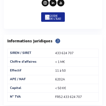
Informations juridiques
SIREN / SIRET
433 624 707
Chiffre d'affaires
< 1 M€
Effectif
11 à 50
APE / NAF
6202A
Capital
< 50 K€
N° TVA
FR52 433 624 707