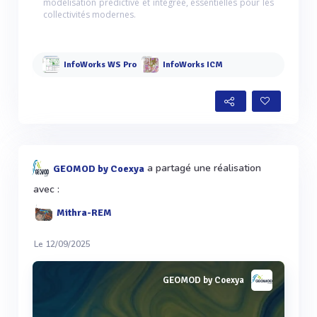
modélisation prédictive et intégrée, essentielles pour les
collectivités modernes.
InfoWorks WS Pro
InfoWorks ICM
a partagé une réalisation
GEOMOD by Coexya
avec :
Mithra-REM
Le 12/09/2025
GEOMOD by Coexya