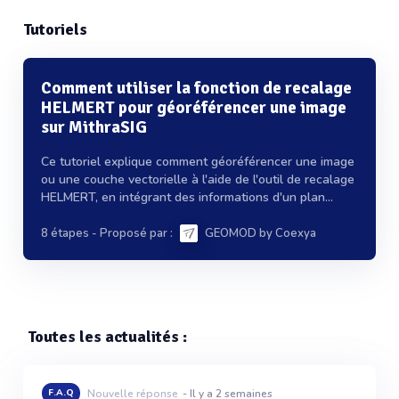
Tutoriels
Comment utiliser la fonction de recalage
HELMERT pour géoréférencer une image
sur MithraSIG
Ce tutoriel explique comment géoréférencer une image
ou une couche vectorielle à l'aide de l'outil de recalage
HELMERT, en intégrant des informations d'un plan...
8 étapes
- Proposé par :
GEOMOD by Coexya
Toutes les actualités :
F.A.Q
Nouvelle réponse
- Il y a 2 semaines