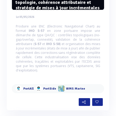
topologie, cohérence attributaire et
stratégie de mises à jour incrémentales
Le 05/05/2026
Produire une ENC (Electronic Navigational Chart) au
format
IHO S-57
en zone portuaire impose une
démarche de type QA/QC : contrôles topologiques (no-
gap/overlap, connexité), validation de la cohérence
attributaire (
S-57
et
IHO S-58
) et organisation des mises
à jour incrémentales (états de mise à jour) afin de publier
rapidement des corrections sans régénération complète
de cellule. Cette industrialisation vise des données
cohérentes, traçables et exploitables par l'ECDIS ainsi
que par les systèmes portuaires (VTS, capitainerie, SIG
d'exploitation).
PortAll
PortSide
WMS Marine