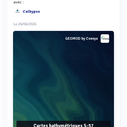
avec :
Calhypso
Le 26/06/2026
GEOMOD by Coexya
Cartes bathymétriques S-57