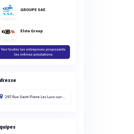
GROUPE SAE
Elvia Group
Voir toutes les entreprises proposants
les mêmes prestations
dresse
297 Rue Saint-Pierre
Les Lucs-sur-Boulogne
85170
France
quipes