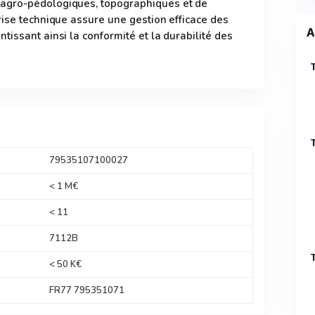
agro-pédologiques, topographiques et de
rise technique assure une gestion efficace des
A
issant ainsi la conformité et la durabilité des
79535107100027
< 1 M€
< 11
7112B
< 50 K€
FR77 795351071