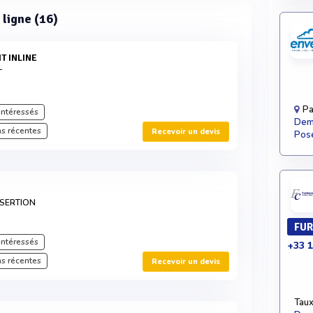
 ligne (16)
IT INLINE
T
Pa
intéressés
Dema
s récentes
Recevoir un devis
Pose
NSERTION
FUR
intéressés
+33 1
s récentes
Recevoir un devis
Taux