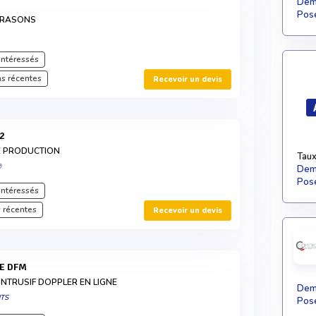
Dema
Pose
LTRASONS
intéressés
s récentes
Recevoir un devis
82
E PRODUCTION
Taux
®
Dema
Pose
intéressés
 récentes
Recevoir un devis
NE DFM
INTRUSIF DOPPLER EN LIGNE
Dema
NTS
Pose