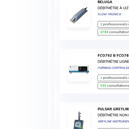
BELUGA
DÉBITMÈTRE À U
FLOW-TRONIC®
1
professionnels 
1784
consultation
FCO792 & FCO7
DÉBITMÈTRE LIGN
FURNESS CONTROLS
1
professionnels 
392
consultations
PULSAR GREYLI
DÉBITMÈTRE NON 
GREYLINE INSTRUME