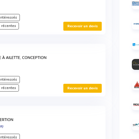
intéressés
 récentes
Recevoir un devis
E À AILETTE, CONCEPTION
intéressés
 récentes
Recevoir un devis
SERTION
R)
intéressés