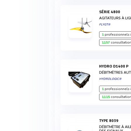
SÉRIE 4800
AGITATEURS À LI
FLYGT®
1
professionnels 
1157
consultation
HYDRO D1400 P
DÉBITMÈTRES AU
HYDROLOGIC®
1
professionnels 
1115
consultation
TYPE 8039
DÉBITMÈTRE À AIL