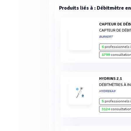
Produits liés à : Débitmètre en
CAPTEUR DE DÉB
CAPTEUR DE DÉBI
BURKERT
6
professionnels 
1799
consultation
HYDRINS 2.1
DÉBITMÈTRES À I
HYDREKA®
5
professionnels 
3124
consultation