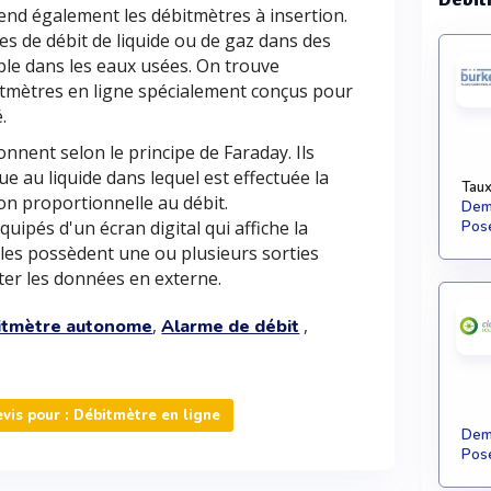
nd également les débitmètres à insertion.
res de débit de liquide ou de gaz dans des
ple dans les eaux usées. On trouve
tmètres en ligne spécialement conçus pour
.
onnent selon le principe de Faraday. Ils
 au liquide dans lequel est effectuée la
Taux
on proportionnelle au débit.
Dema
uipés d'un écran digital qui affiche la
Pose
les possèdent une ou plusieurs sorties
ter les données en externe.
,
,
itmètre autonome
Alarme de débit
is pour : Débitmètre en ligne
Dema
Pose