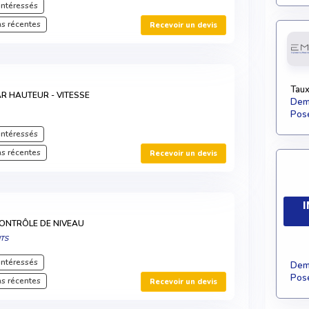
intéressés
s récentes
Recevoir un devis
Taux
R HAUTEUR - VITESSE
Dema
Pose
intéressés
s récentes
Recevoir un devis
I
ONTRÔLE DE NIVEAU
NTS
intéressés
Dema
Pose
s récentes
Recevoir un devis