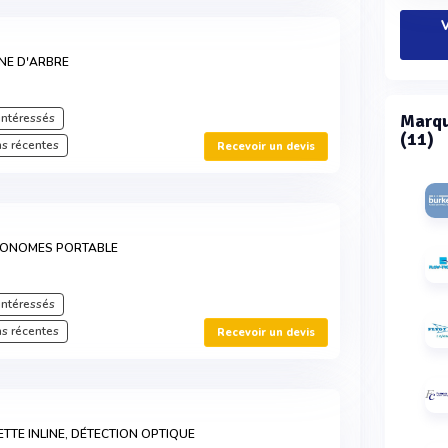
V
GNE D'ARBRE
intéressés
Marqu
(11)
s récentes
Recevoir un devis
TONOMES PORTABLE
intéressés
s récentes
Recevoir un devis
ETTE INLINE, DÉTECTION OPTIQUE