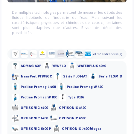
De multiples technologies permettent de mesurer les débits des
fluides habituels de l’industrie de l’eau. Mais suivant les
caractéristiques physiques et chimiques de ceux-ci, certaines
sont plus adaptées que d’autres. Revue de détail des
possibilités.
et 12 entreprise(s)
ADMAG AXF
YEWFLO
WATERFLUX 3070
TransPort PT878GC
Série FLOMAT
Série FLOMID
Proline Promag L 400
Proline Promag W 400
Proline Promag W 800
Type 8026
OPTISONIC 3400
OPTISONIC 3400
OPTISONIC 4400
OPTISONIC 6300
OPTISONIC 6300 P
OPTISONIC 7300 biogaz