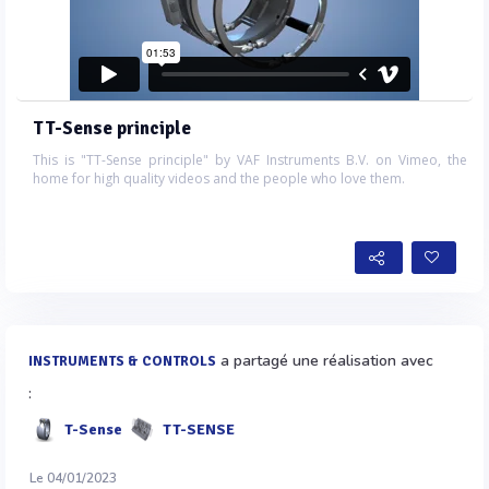
TT-Sense principle
This is "TT-Sense principle" by VAF Instruments B.V. on Vimeo, the
home for high quality videos and the people who love them.
a partagé une réalisation avec
INSTRUMENTS & CONTROLS
:
T-Sense
TT-SENSE
Le 04/01/2023