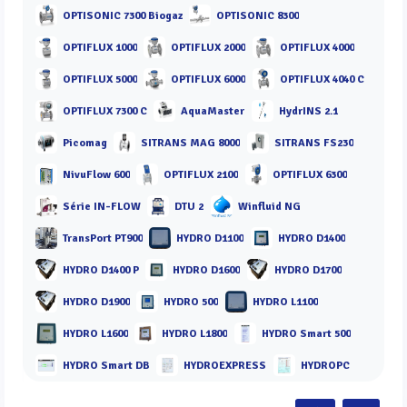
OPTISONIC 7300 Biogaz
OPTISONIC 8300
OPTIFLUX 1000
OPTIFLUX 2000
OPTIFLUX 4000
OPTIFLUX 5000
OPTIFLUX 6000
OPTIFLUX 4040 C
OPTIFLUX 7300 C
AquaMaster
HydrINS 2.1
Picomag
SITRANS MAG 8000
SITRANS FS230
NivuFlow 600
OPTIFLUX 2100
OPTIFLUX 6300
Série IN-FLOW
DTU 2
Winfluid NG
TransPort PT900
HYDRO D1100
HYDRO D1400
HYDRO D1400 P
HYDRO D1600
HYDRO D1700
HYDRO D1900
HYDRO 500
HYDRO L1100
HYDRO L1600
HYDRO L1800
HYDRO Smart 500
HYDRO Smart DB
HYDROEXPRESS
HYDROPC