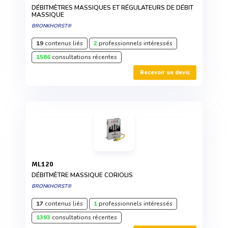
DÉBITMÈTRES MASSIQUES ET RÉGULATEURS DE DÉBIT
MASSIQUE
BRONKHORST®
19
contenus liés
2
professionnels intéressés
1586
consultations récentes
Recevoir un devis
ML120
DÉBITMÈTRE MASSIQUE CORIOLIS
BRONKHORST®
17
contenus liés
1
professionnels intéressés
1393
consultations récentes