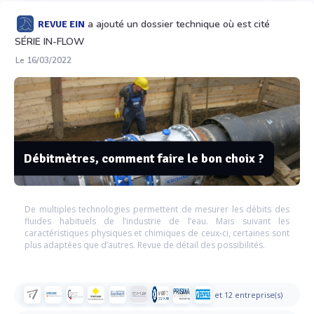
a ajouté un dossier technique où est cité
REVUE EIN
SÉRIE IN-FLOW
Le 16/03/2022
Débitmètres, comment faire le bon choix ?
De multiples technologies permettent de mesurer les débits des
fluides habituels de l’industrie de l’eau. Mais suivant les
caractéristiques physiques et chimiques de ceux-ci, certaines sont
plus adaptées que d’autres. Revue de détail des possibilités.
et 12 entreprise(s)