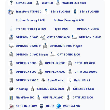
ADMAG AXF
YEWFLO
WATERFLUX 3070
TransPort PT878GC
Série FLOMAT
Série FLOMID
Proline Promag L 400
Proline Promag W 400
Proline Promag W 800
Type 8026
OPTISONIC 3400
OPTISONIC 3400
OPTISONIC 4400
OPTISONIC 6300
OPTISONIC 6300 P
OPTISONIC 7300 biogaz
OPTISONIC 7300 Biogaz
OPTISONIC 8300
OPTIFLUX 1000
OPTIFLUX 2000
OPTIFLUX 4000
OPTIFLUX 5000
OPTIFLUX 6000
OPTIFLUX 4040 C
OPTIFLUX 7300 C
AquaMaster
HydrINS 2.1
Picomag
SITRANS MAG 8000
SITRANS FS230
NivuFlow 600
OPTIFLUX 2100
OPTIFLUX 6300
Série IN-FLOW
DTU 2
Winfluid NG