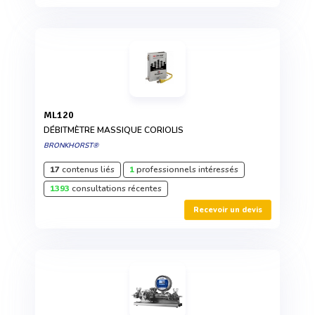
ML120
DÉBITMÈTRE MASSIQUE CORIOLIS
BRONKHORST®
17
contenus liés
1
professionnels intéressés
1393
consultations récentes
Recevoir un devis