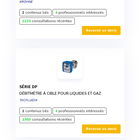
KROHNE
2
contenus liés
4
professionnels intéressés
2225
consultations récentes
Recevoir un devis
SÉRIE DP
DÉBITMÈTRE À CIBLE POUR LIQUIDES ET GAZ
TECFLUID®
2
contenus liés
4
professionnels intéressés
1903
consultations récentes
Recevoir un devis