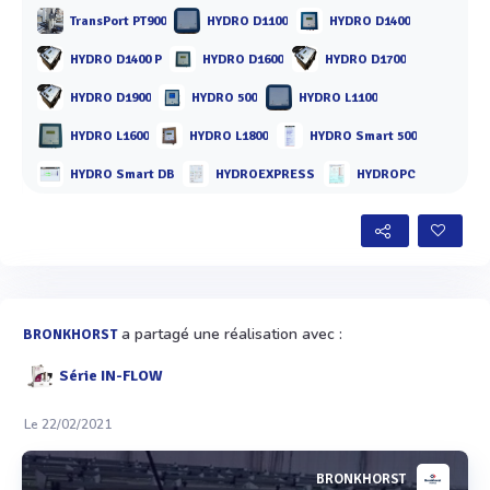
TransPort PT900
HYDRO D1100
HYDRO D1400
HYDRO D1400 P
HYDRO D1600
HYDRO D1700
HYDRO D1900
HYDRO 500
HYDRO L1100
HYDRO L1600
HYDRO L1800
HYDRO Smart 500
HYDRO Smart DB
HYDROEXPRESS
HYDROPC
a partagé une réalisation avec :
BRONKHORST
Série IN-FLOW
Le 22/02/2021
BRONKHORST