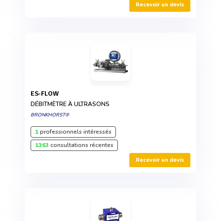
Recevoir un devis
ES-FLOW
DÉBITMÈTRE À ULTRASONS
BRONKHORST®
1
professionnels intéressés
1363
consultations récentes
Recevoir un devis