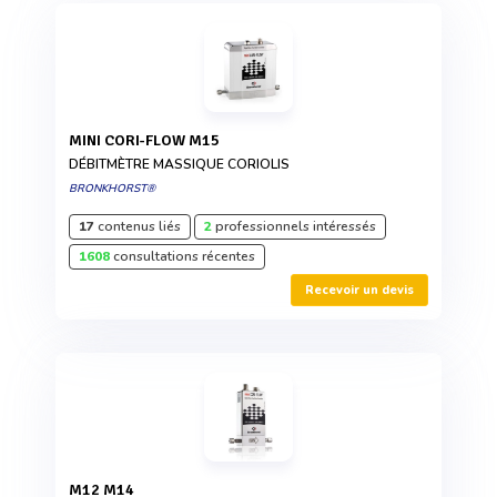
MINI CORI-FLOW M15
DÉBITMÈTRE MASSIQUE CORIOLIS
BRONKHORST®
17
contenus liés
2
professionnels intéressés
1608
consultations récentes
Recevoir un devis
M12 M14