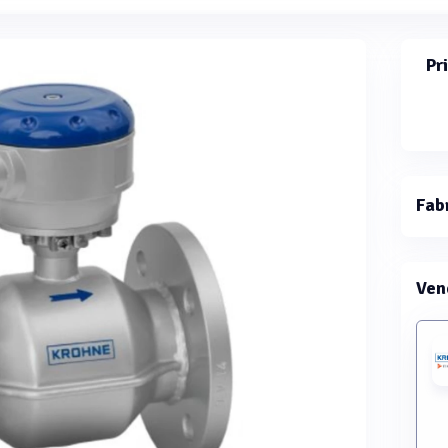
Pr
Fab
Ven