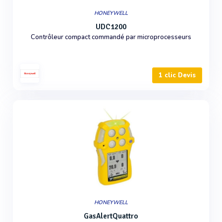
HONEYWELL
UDC1200
Contrôleur compact commandé par microprocesseurs
1 clic Devis
HONEYWELL
GasAlertQuattro