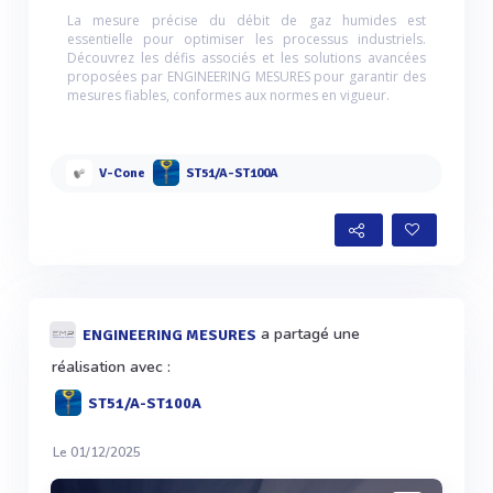
La mesure précise du débit de gaz humides est
essentielle pour optimiser les processus industriels.
Découvrez les défis associés et les solutions avancées
proposées par ENGINEERING MESURES pour garantir des
mesures fiables, conformes aux normes en vigueur.
V-Cone
ST51/A-ST100A
a partagé une
ENGINEERING MESURES
réalisation avec :
ST51/A-ST100A
Le 01/12/2025