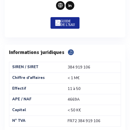
Informations juridiques
SIREN / SIRET
384 919 106
Chiffre d'affaires
< 1 M€
Effectif
11 à 50
APE / NAF
4669A
Capital
< 50 K€
N° TVA
FR72 384 919 106