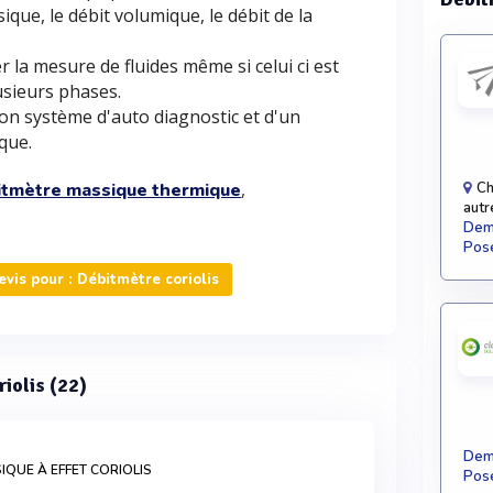
ique, le débit volumique, le débit de la
er la mesure de fluides même si celui ci est
usieurs phases.
 son système d'auto diagnostic et d'un
que.
,
itmètre massique thermique
Ch
autr
Dema
Pose
is pour : Débitmètre coriolis
riolis (22)
Dema
IQUE À EFFET CORIOLIS
Pose