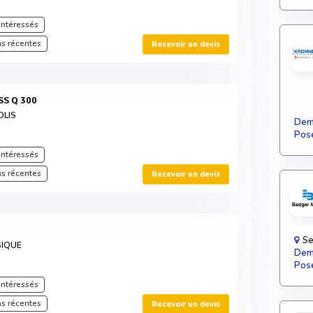
intéressés
s récentes
Recevoir un devis
SS Q 300
OLIS
Dema
Pose
intéressés
s récentes
Recevoir un devis
Se
SIQUE
Dema
Pose
intéressés
s récentes
Recevoir un devis