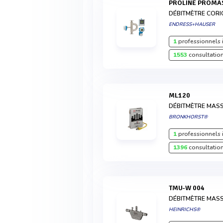
PROLINE PROMA
DÉBITMÈTRE CORI
ENDRESS+HAUSER
1
professionnels 
1553
consultation
ML120
DÉBITMÈTRE MASS
BRONKHORST®
1
professionnels 
1396
consultation
TMU-W 004
DÉBITMÈTRE MASS
HEINRICHS®