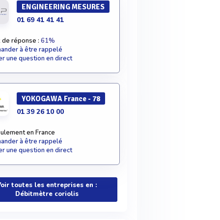
ENGINEERING MESURES
01 69 41 41 41
 de réponse :
61%
nder à être rappelé
r une question en direct
YOKOGAWA France - 78
01 39 26 10 00
ulement en France
nder à être rappelé
r une question en direct
oir toutes les entreprises en :
Débitmètre coriolis