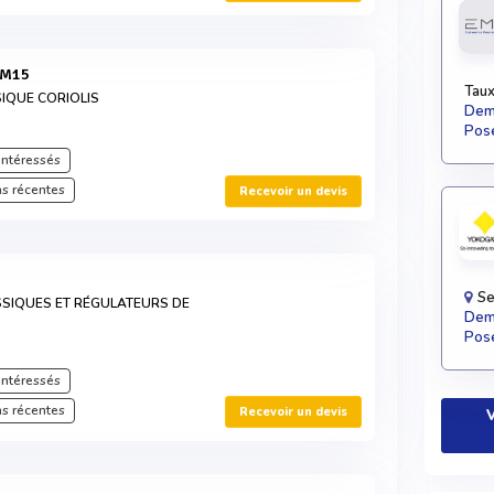
 M15
Taux
IQUE CORIOLIS
Dema
Pose
intéressés
s récentes
Recevoir un devis
Se
SIQUES ET RÉGULATEURS DE
Dema
Pose
intéressés
s récentes
Recevoir un devis
V