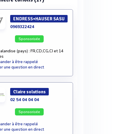
ENDRESS+HAUSER SASU
0969322424
Sponsorisée
alandise (pays) : FR,CD,CG,CI et 14
es
nder à être rappelé
r une question en direct
Claire solutions
02 54 04 04 04
Sponsorisée
nder à être rappelé
r une question en direct