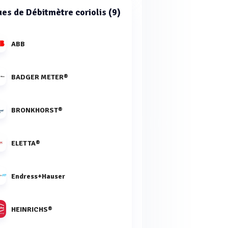
es de Débitmètre coriolis (9)
ABB
BADGER METER®
BRONKHORST®
ELETTA®
Endress+Hauser
HEINRICHS®