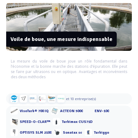
Voile de boue, une mesure indispensable
La mesure du voile de boue joue un rôle fondamental dans
l’économie et la bonne marche des stations d’épuration. Elle peut
se faire par ultrasons ou en optique. Avantages et inconvénients
des deux méthodes
et 10 entreprise(s)
VisoTurb® 700 IQ
ACTEON 5000
ENV-100
SPEED-O-CLAR™
Turbimax CUS71D
OPTISYS SLM 2100
Sonatax sc
Turbiggo