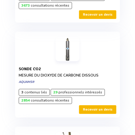
3673
consultations récentes
Recevoir un devis
SONDE CO2
MESURE DU DIOXYDE DE CARBONE DISSOUS
AQUAMS®
3
contenus liés
29
professionnels intéressés
2854
consultations récentes
Recevoir un devis