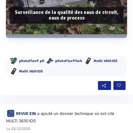
Surveillance de la qualité des eaux de circuit,
eaux de process
Voir plus
pHotoFlex® pH
pHotoFlex®Turb
Multi 3630 IDS
Multi 3620 IDS
a ajouté un dossier technique où est cité
REVUE EIN
MULTI 3630 IDS
Le 02/12/2020