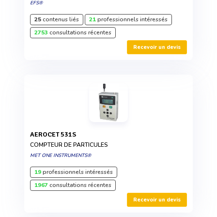
EFS®
25
contenus liés
21
professionnels intéressés
2753
consultations récentes
Recevoir un devis
AEROCET 531S
COMPTEUR DE PARTICULES
MET ONE INSTRUMENTS®
19
professionnels intéressés
1967
consultations récentes
Recevoir un devis