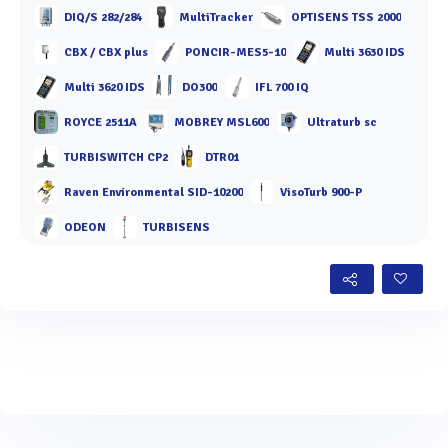
DIQ/S 282/284
MultiTracker
OPTISENS TSS 2000
CBX / CBX plus
PONCIR-MES5-10
Multi 3630 IDS
Multi 3620 IDS
DO300
IFL 700 IQ
ROYCE 2511A
MOBREY MSL600
Ultraturb sc
TURBISWITCH CP2
DTR01
Raven Environmental SID-10200
VisoTurb 900-P
ODEON
TURBISENS