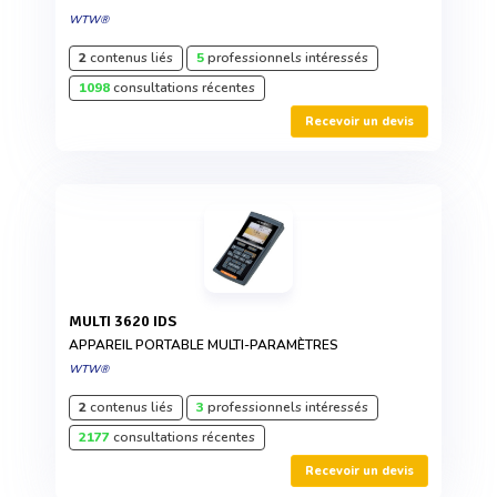
WTW®
2
contenus liés
5
professionnels intéressés
1098
consultations récentes
Recevoir un devis
MULTI 3620 IDS
APPAREIL PORTABLE MULTI-PARAMÈTRES
WTW®
2
contenus liés
3
professionnels intéressés
2177
consultations récentes
Recevoir un devis