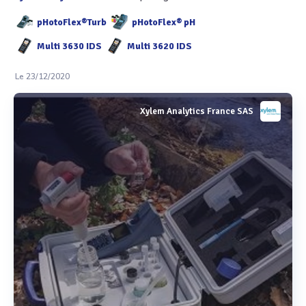
pHotoFlex®Turb
pHotoFlex® pH
Multi 3630 IDS
Multi 3620 IDS
Le 23/12/2020
Xylem Analytics France SAS