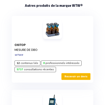
Autres produits de la marque WTW®
OXITOP
MESURE DE DBO
WTW®
12
contenus liés
8
professionnels intéressés
5737
consultations récentes
Recevoir un devis