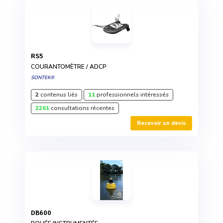
RS5
COURANTOMÈTRE / ADCP
SONTEK®
2
contenus liés
11
professionnels intéressés
2261
consultations récentes
Recevoir un devis
DB600