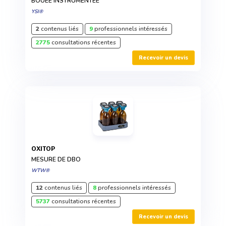
BOUÉE INSTRUMENTÉE
YSI®
2
contenus liés
9
professionnels intéressés
2775
consultations récentes
Recevoir un devis
OXITOP
MESURE DE DBO
WTW®
12
contenus liés
8
professionnels intéressés
5737
consultations récentes
Recevoir un devis