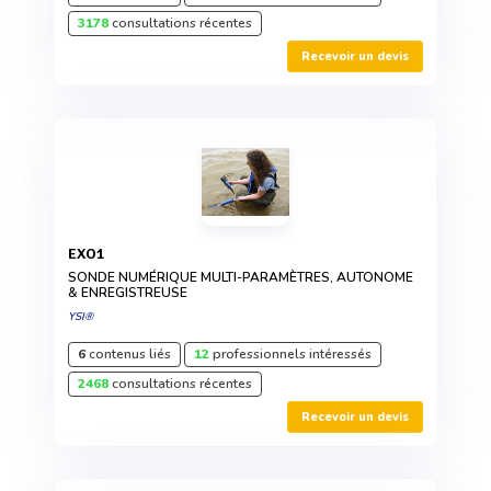
3178
consultations récentes
Recevoir un devis
EXO1
SONDE NUMÉRIQUE MULTI-PARAMÈTRES, AUTONOME
& ENREGISTREUSE
YSI®
6
contenus liés
12
professionnels intéressés
2468
consultations récentes
Recevoir un devis