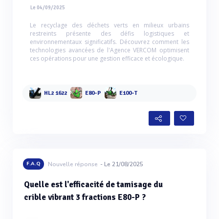
Le 04/09/2025
Le recyclage des déchets verts en milieux urbains
restreints présente des défis logistiques et
environnementaux significatifs. Découvrez comment les
technologies avancées de l'Agence VERCOM optimisent
ces opérations pour une gestion efficace et écologique.
HL2 1622
E80-P
E100-T
F.A.Q
Nouvelle réponse
- Le 21/08/2025
Quelle est l'efficacité de tamisage du
crible vibrant 3 fractions E80-P ?