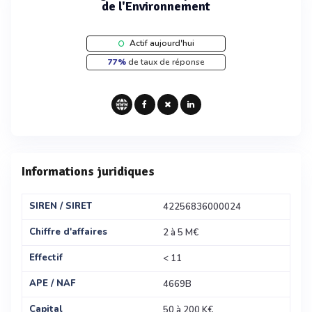
de l'Environnement
Actif aujourd'hui
77%
de taux de réponse
Informations juridiques
SIREN / SIRET
42256836000024
Chiffre d'affaires
2 à 5 M€
Effectif
< 11
APE / NAF
4669B
Capital
50 à 200 K€