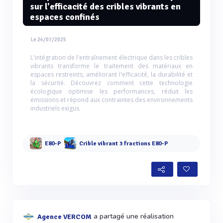
sur l'efficacité des cribles vibrants en
espaces confinés
Le 24/07/2025
L'intégration de l'entraînement électrique dans les cribles
vibrants transforme le traitement des matériaux en
espaces restreints, améliorant l'efficacité, la durabilité et
la sécurité. Découvrez comment cette technologie
écologique optimise les performances, réduit les
émissions et répond aux contraintes des environnements
industriels exigus.
E80-P
Crible vibrant 3 fractions E80-P
a partagé une réalisation
Agence VERCOM