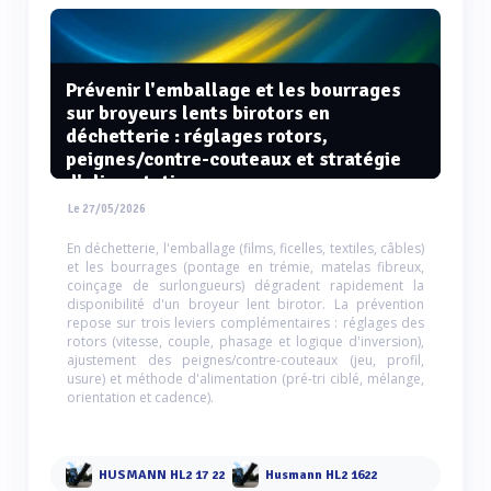
Prévenir l'emballage et les bourrages
sur broyeurs lents birotors en
déchetterie : réglages rotors,
peignes/contre-couteaux et stratégie
d'alimentation
Le 27/05/2026
En déchetterie, l'emballage (films, ficelles, textiles, câbles)
et les bourrages (pontage en trémie, matelas fibreux,
coinçage de surlongueurs) dégradent rapidement la
disponibilité d'un broyeur lent birotor. La prévention
repose sur trois leviers complémentaires : réglages des
rotors (vitesse, couple, phasage et logique d'inversion),
ajustement des peignes/contre-couteaux (jeu, profil,
usure) et méthode d'alimentation (pré-tri ciblé, mélange,
orientation et cadence).
HUSMANN HL2 17 22
Husmann HL2 1622