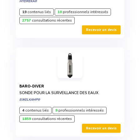
HYDREKA®
19
contenus liés
10
professionnels intéressés
2757
consultations récentes
Recevoir un devis
BARO-DIVER
SONDE POUR LA SURVEILLANCE DES EAUX
EIJKELKAMP®
4
contenus liés
9
professionnels intéressés
1859
consultations récentes
Recevoir un devis