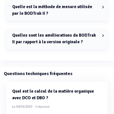
Quelle est la méthode de mesure utilisée
par le BODTrak II ?
Le BODTrak II utilise une méthode de mesure
manométrique pour déterminer la DBO.
Quelles sont les améliorations du BODTrak
II par rapport à la version originale ?
Le BODTrak II inclut des joints sans graisse, un
affichage graphique plus grand, un meilleur contrôle de
l'agitation et de la température, et des options
avancées pour les procédures.
Questions techniques fréquentes
Quel est le calcul de la matière organique
avec DCO et DBO ?
Le 04/01/2023 -
1
réponse