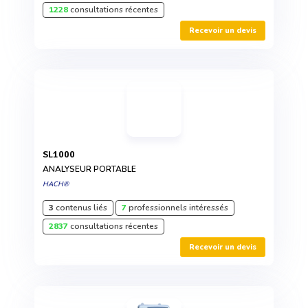
1228
consultations récentes
Recevoir un devis
SL1000
ANALYSEUR PORTABLE
HACH®
3
contenus liés
7
professionnels intéressés
2837
consultations récentes
Recevoir un devis