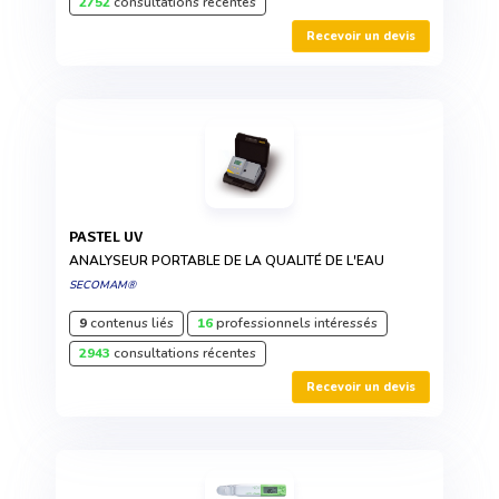
2752
consultations récentes
Recevoir un devis
PASTEL UV
ANALYSEUR PORTABLE DE LA QUALITÉ DE L'EAU
SECOMAM®
9
contenus liés
16
professionnels intéressés
2943
consultations récentes
Recevoir un devis