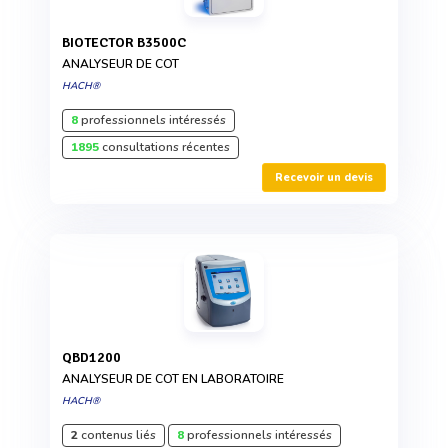
BIOTECTOR B3500C
ANALYSEUR DE COT
HACH®
8
professionnels intéressés
1895
consultations récentes
Recevoir un devis
QBD1200
ANALYSEUR DE COT EN LABORATOIRE
HACH®
2
contenus liés
8
professionnels intéressés