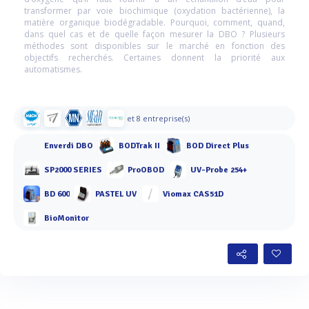
transformer par voie biochimique (oxydation bactérienne), la
matière organique biodégradable. Pourquoi, comment, quand,
dans quel cas et de quelle façon mesurer la DBO ? Plusieurs
méthodes sont disponibles sur le marché en fonction des
objectifs recherchés. Certaines donnent la priorité aux
automatismes.
et 8 entreprise(s)
Enverdi DBO
BODTrak II
BOD Direct Plus
SP2000 SERIES
ProOBOD
UV-Probe 254+
BD 600
PASTEL UV
Viomax CAS51D
BioMonitor