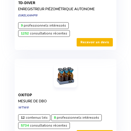
TD-DIVER
ENREGISTREUR PIÉZOMÉTRIQUE AUTONOME
EIJKELKAMP®
9
professionnels intéressés
1252
consultations récentes
Recevoir un devis
OXITOP
MESURE DE DBO
WTW®
12
contenus liés
8
professionnels intéressés
5734
consultations récentes