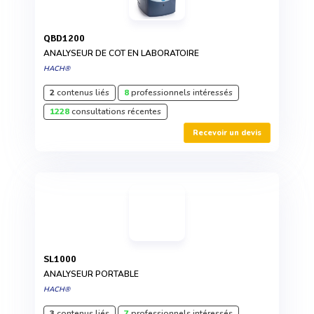
QBD1200
ANALYSEUR DE COT EN LABORATOIRE
HACH®
2
contenus liés
8
professionnels intéressés
1228
consultations récentes
Recevoir un devis
SL1000
ANALYSEUR PORTABLE
HACH®
3
contenus liés
7
professionnels intéressés