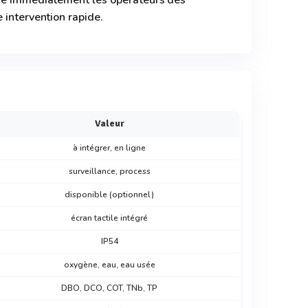
rme immédiatement les opérateurs des
 intervention rapide.
Valeur
à intégrer, en ligne
surveillance, process
disponible (optionnel)
écran tactile intégré
IP54
oxygène, eau, eau usée
DBO, DCO, COT, TNb, TP