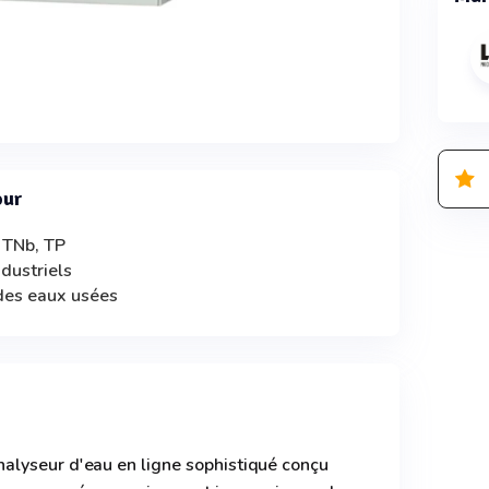
our
 TNb, TP
ndustriels
 des eaux usées
alyseur d'eau en ligne sophistiqué conçu