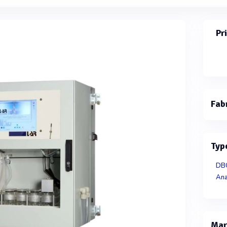
Pr
Fab
Typ
DB
Ana
Mar