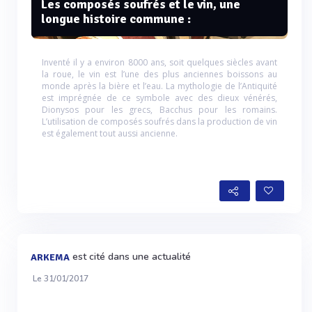
Les composés soufrés et le vin, une
longue histoire commune :
Inventé il y a environ 8000 ans, soit quelques siècles avant
la roue, le vin est l’une des plus anciennes boissons au
monde après la bière et l’eau. La mythologie de l’Antiquité
est imprégnée de ce symbole avec des dieux vénérés,
Dionysos pour les grecs, Bacchus pour les romains.
L’utilisation de composés soufrés dans la production de vin
est également tout aussi ancienne.
est cité dans une actualité
ARKEMA
Le 31/01/2017