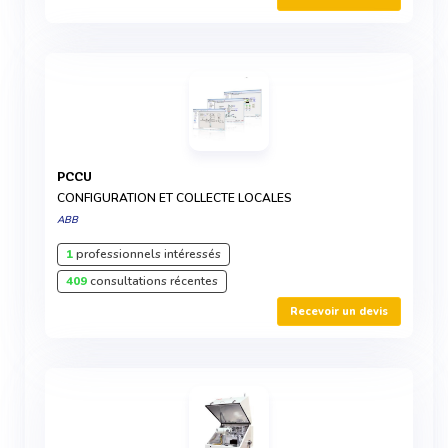
PCCU
CONFIGURATION ET COLLECTE LOCALES
ABB
1
professionnels intéressés
409
consultations récentes
Recevoir un devis