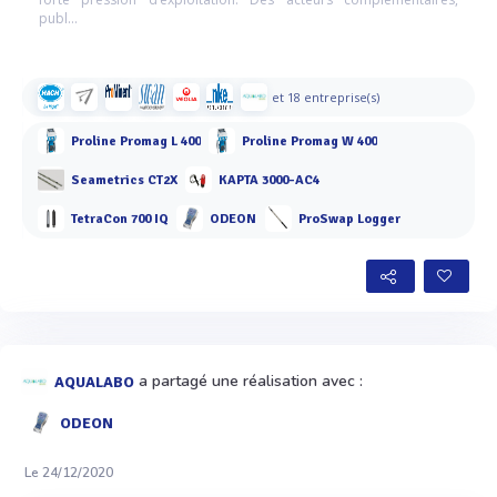
publ...
et 18 entreprise(s)
Proline Promag L 400
Proline Promag W 400
Seametrics CT2X
KAPTA 3000-AC4
TetraCon 700 IQ
ODEON
ProSwap Logger
a partagé une réalisation avec :
AQUALABO
ODEON
Le 24/12/2020