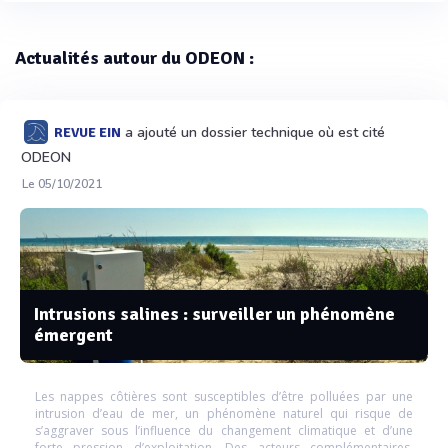
Actualités autour du ODEON :
a ajouté un dossier technique où est cité
REVUE EIN
ODEON
Le 05/10/2021
Intrusions salines : surveiller un phénomène
émergent
Les nappes côtières sont susceptibles d’être polluées par une
intrusion d’eau de mer, un phénomène naturel qui risque de
s’aggraver sous l’influence du changement climatique et d’une
forte pression d’exploitation. Des acteurs complémentaires,