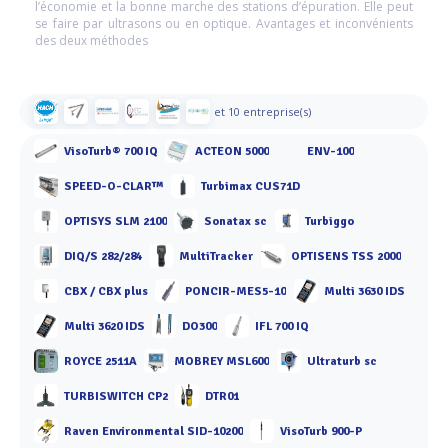
l’économie et la bonne marche des stations d’épuration. Elle peut
se faire par ultrasons ou en optique. Avantages et inconvénients
des deux méthodes
et 10 entreprise(s)
VisoTurb® 700 IQ
ACTEON 5000
ENV-100
SPEED-O-CLAR™
Turbimax CUS71D
OPTISYS SLM 2100
Sonatax sc
Turbiggo
DIQ/S 282/284
MultiTracker
OPTISENS TSS 2000
CBX / CBX plus
PONCIR-MES5-10
Multi 3630 IDS
Multi 3620 IDS
DO300
IFL 700 IQ
ROYCE 2511A
MOBREY MSL600
Ultraturb sc
TURBISWITCH CP2
DTR01
Raven Environmental SID-10200
VisoTurb 900-P