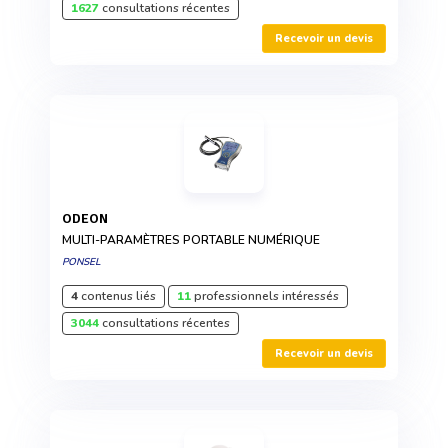
1627
consultations récentes
Recevoir un devis
ODEON
MULTI-PARAMÈTRES PORTABLE NUMÉRIQUE
PONSEL
4
contenus liés
11
professionnels intéressés
3044
consultations récentes
Recevoir un devis