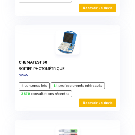
Recevoir un devis
CHEMATEST 30
BOITIER PHOTOMÉTRIQUE
SWAN
4
contenus liés
14
professionnels intéressés
3870
consultations récentes
Recevoir un devis