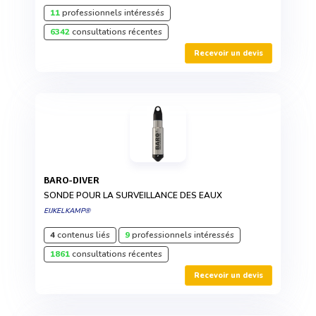
11
professionnels intéressés
6342
consultations récentes
Recevoir un devis
BARO-DIVER
SONDE POUR LA SURVEILLANCE DES EAUX
EIJKELKAMP®
4
contenus liés
9
professionnels intéressés
1861
consultations récentes
Recevoir un devis