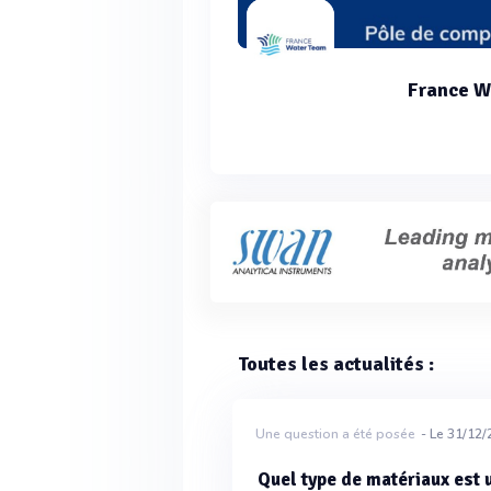
France W
Toutes les actualités :
Une question a été posée
- Le 31/12
Quel type de matériaux est u