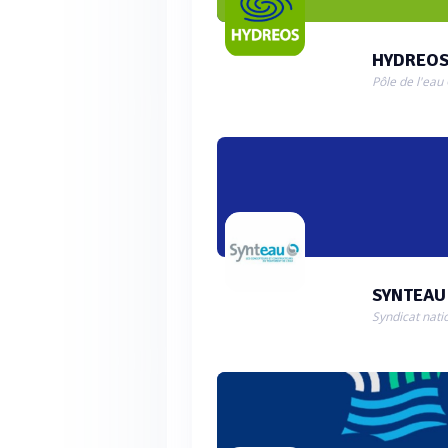
HYDREO
Pôle de l'eau
SYNTEAU
Syndicat nati