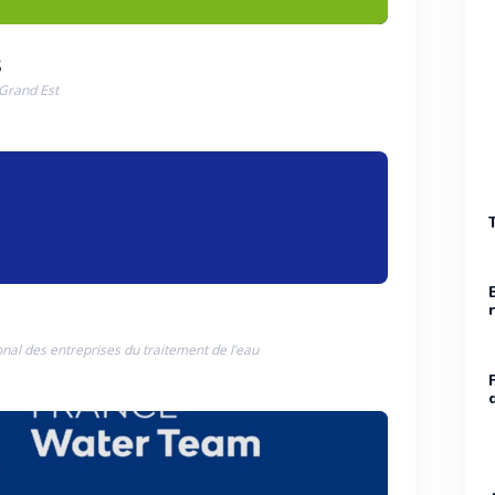
S
 Grand Est
onal des entreprises du traitement de l’eau