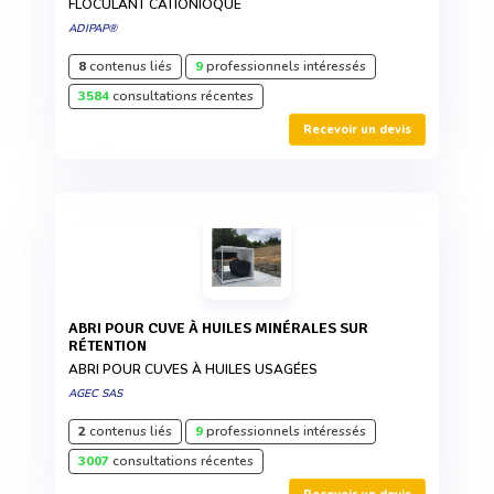
FLOCULANT CATIONIOQUE
ADIPAP®
8
contenus liés
9
professionnels intéressés
3584
consultations récentes
Recevoir un devis
ABRI POUR CUVE À HUILES MINÉRALES SUR
RÉTENTION
ABRI POUR CUVES À HUILES USAGÉES
AGEC SAS
2
contenus liés
9
professionnels intéressés
3007
consultations récentes