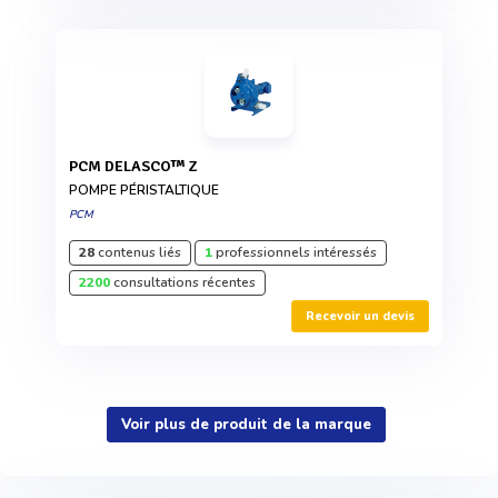
PCM DELASCO™ Z
POMPE PÉRISTALTIQUE
PCM
28
contenus liés
1
professionnels intéressés
2200
consultations récentes
Recevoir un devis
Voir plus de produit de la marque