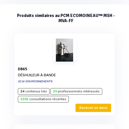
Produits similaires au PCM ECOMOINEAU™ MSH -
MVA-FF
DB65
DÉSHUILEUR À BANDE
SCAI ENVIRONNEMENT®
24
contenus liés
20
professionnels intéressés
2302
consultations récentes
Recevoir un devis