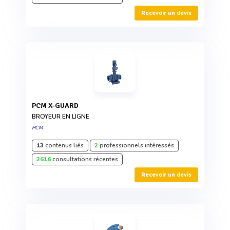
Recevoir un devis
PCM X-GUARD
BROYEUR EN LIGNE
PCM
13
contenus liés
2
professionnels intéressés
2616
consultations récentes
Recevoir un devis