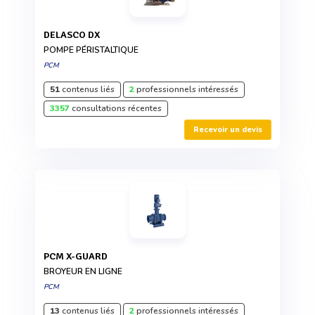
DELASCO DX
POMPE PÉRISTALTIQUE
PCM
51
contenus liés
2
professionnels intéressés
3357
consultations récentes
Recevoir un devis
PCM X-GUARD
BROYEUR EN LIGNE
PCM
13
contenus liés
2
professionnels intéressés