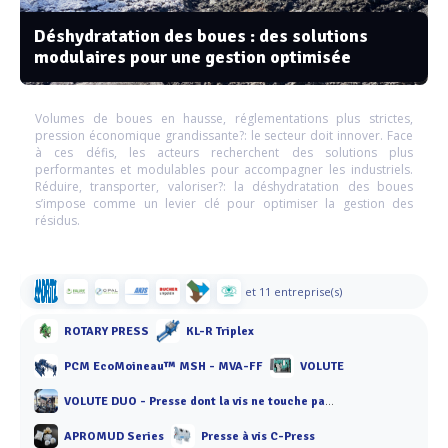
Déshydratation des boues : des solutions
modulaires pour une gestion optimisée
Volumes de boues en hausse, réglementations plus strictes,
pression économique grandissante?: le secteur doit innover. Face
à ces défis, les acteurs recherchent des solutions plus
performantes et modulables pour accompagner les industriels.
Réduire, transporter, valoriser?: la déshydratation des boues
s’impose comme un levier clé pour optimiser la gestion des
résidus.
et 11 entreprise(s)
ROTARY PRESS
KL-R Triplex
PCM EcoMoineau™ MSH - MVA-FF
VOLUTE
VOLUTE DUO - Presse dont la vis ne touche pas les anneaux
APROMUD Series
Presse à vis C-Press