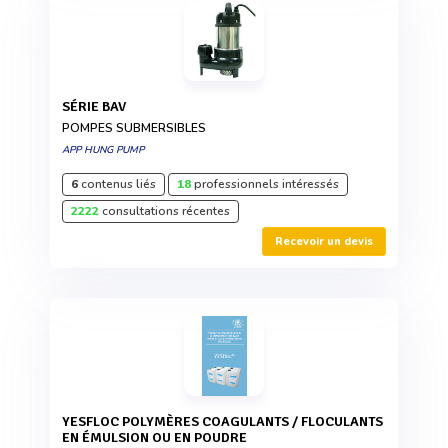
SÉRIE BAV
POMPES SUBMERSIBLES
APP HUNG PUMP
6
contenus liés
18
professionnels intéressés
2222
consultations récentes
Recevoir un devis
YESFLOC POLYMÈRES COAGULANTS / FLOCULANTS
EN ÉMULSION OU EN POUDRE