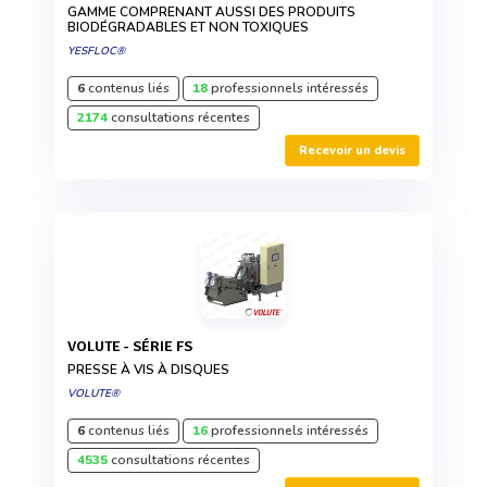
GAMME COMPRENANT AUSSI DES PRODUITS
BIODÉGRADABLES ET NON TOXIQUES
YESFLOC®
6
contenus liés
18
professionnels intéressés
2174
consultations récentes
Recevoir un devis
VOLUTE - SÉRIE FS
PRESSE À VIS À DISQUES
VOLUTE®
6
contenus liés
16
professionnels intéressés
4535
consultations récentes