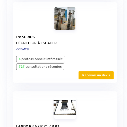
CP SERIES
DÉGRILLEUR À ESCALIER
COSME®
1
professionnels intéressés
727
consultations récentes
Recevoir un devis
LANDY R 66 / R 71 / R 03