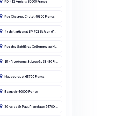
RD 412
Amiens
80000
France
Rue Chevreul
Cholet
49300
France
4 r de l'artisanat BP 702
St Jean d'Angely cdx
17414
France
Rue des Sablières
Collonges au Mont d'Or
69660
France
15 r Ricodonne
St Loubès
33450
France
Maubourguet
65700
France
Beauvais
60000
France
20 rte de St Paul
Pierrelatte
26700
France