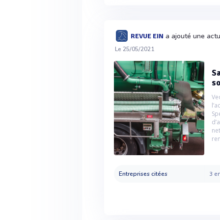
a ajouté une actu
REVUE EIN
Le 25/05/2021
Sa
so
Ve
l’
Sp
d’
ne
re
Entreprises citées
3 en