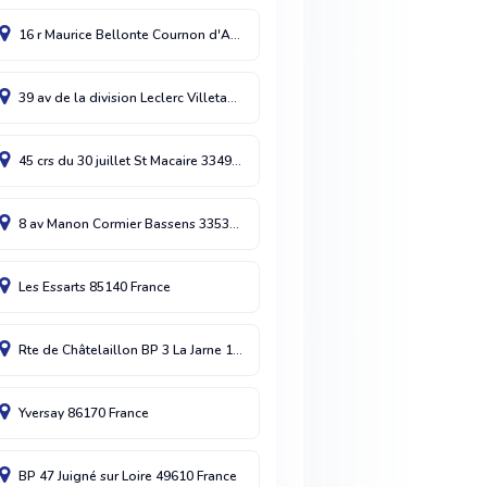
16 r Maurice Bellonte
Cournon d'Auvergne
63800
France
39 av de la division Leclerc
Villetaneuse
93430
France
45 crs du 30 juillet
St Macaire
33490
France
8 av Manon Cormier
Bassens
33530
France
Les Essarts
85140
France
Rte de Châtelaillon BP 3
La Jarne
17220
France
Yversay
86170
France
BP 47
Juigné sur Loire
49610
France