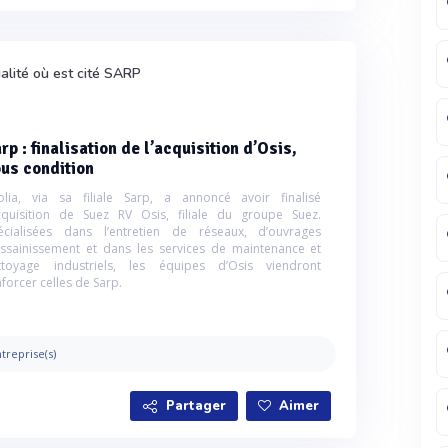
alité où est cité SARP
rp : finalisation de l’acquisition d’Osis,
us condition
olia, via sa filiale Sarp, a annoncé avoir finalisé
acquisition de Suez RV Osis, filiale du groupe Suez.
écialisées dans l’entretien de réseaux, d’ouvrages
assainissement et dans les services de maintenance et
ttoyage industriels, les équipes d’Osis viendront
nforcer celles de Sarp.
treprise(s)
Partager
Aimer