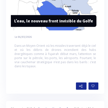
L’eau, le nouveau front invisible du Golfe
Le 06/03/2026
Dans un Moyen-Orient où les missiles traversent déjà le ciel
et où les débris de drones incendient des hubs
énergétiques comme à Fujairah début mars, l’attention se
porte sur le pétrole, les ports, les aéroports. Pourtant, le
vrai cauchemar stratégique n’est pas dans les barils : c’est
dans les tuyaux.