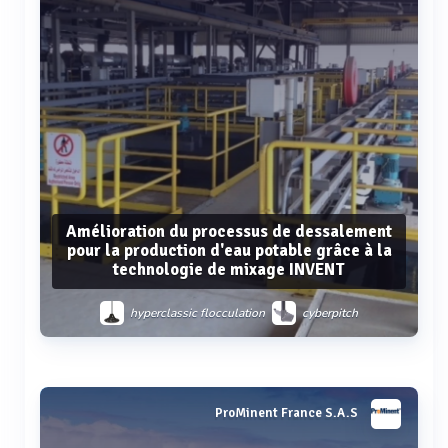
Amélioration du processus de dessalement
pour la production d'eau potable grâce à la
technologie de mixage INVENT
hyperclassic flocculation
cyberpitch
hyperclassic
Voir plus
ProMinent France S.A.S