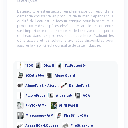
Le 21/05/2024
L'aquaculture est un secteur en plein essor qui répond à la
demande croissante en produits de la mer. Cependant, la
qualité de l'eau est un facteur critique pour la santé et la
productivité des espèces élevées. Cet article se concentre
sur l'importance de la mesure et de l'analyse de la qualité
de l'eau dans les processus d'aquaculture, évaluant les
défis actuels et les solutions avancées disponibles pour
assurer la viabilité et la durabilité de cette industrie.
iTOX
DTox II
ToxProtect64
10Cells bbe
Algae Guard
AlgaeTorch – Atorch
BenthoTorch
FluoroProbe
Algae Lab
AOA
PHYTO-PAM-II
MINI PAM II
Microscopy-PAM
FireSting-GO2
AquapHOx-LX Logger
FireSting-pro