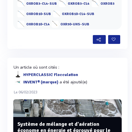
OXROB3-CL4-SUB
OXROB3-CL4
OXROB3
OXROB10-SUB
OXROB10-CL4-SUB
OXROB10-CL4
OXR50-UHS-SUB
Un article où sont cités :
HYPERCLASSIC Flocculation
a été ajouté(e)
INVENT® (marque)
Le 06/02/2023
Système de mélange et d'aération
économe en énergie et éprouvé pour le