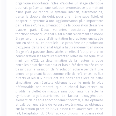
organique importante, l’idée d’ajouter un étage identique
pourrait présenter une solution prometteuse permettant
d’une part de rendre le système intensif, autrement dit,
traiter le double du débit pour une même superficie?; et
adapter le système à une agglomération plus importante
par le biais d’une augmentation de la population desservie
d’autre part. Deux variantes possibles pour le
fonctionnement du chenal Algal à haut rendement en mode
étage selon le type d’alimentation hydraulique envisagée
soit en série ou en parallèle. Le problème de production
d’oxygène dans le chenal Algal à haut rendement en mode
étage, n’est pas une chose aisée, en effet, il faut prendre en
considération les facteurs suivants?: l’effet de masque et le
minimum d’O2. La détermination de la hauteur critique
entre les deux chenaux haut et bas a été déterminée en se
basant sur la variation de l’insolation solaire pendant une
année en prenant Rabat comme ville de référence, les flux
directs et les flux diffus ont été considérés lors de cette
simulation. Les résultats obtenus pour le mois le plus
défavorable ont montré que le chenal bas résiste au
problème d’effet de masque sans pour autant affecter la
symbiose algo-bactérienne. Le facteur d’oxygénation,
élément clé de tout fonctionnement normal, a été optimisé
et calé par une série de valeurs expérimentales obtenues
sur la station pilote de l’IAV Hassan II et Ouarzazate. De ce
fait, l’adaptation du CARET aux conditions marocaines doit