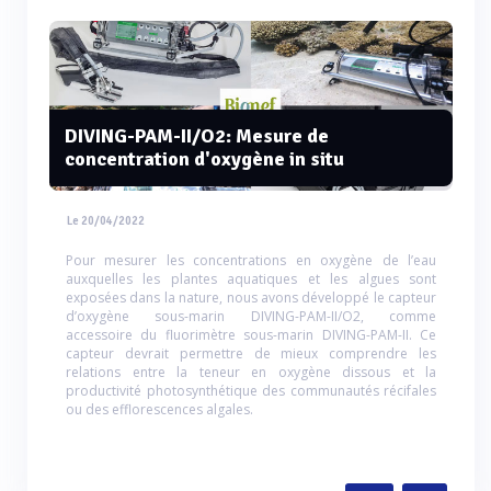
DIVING-PAM-II/O2: Mesure de
concentration d'oxygène in situ
Le 20/04/2022
Pour mesurer les concentrations en oxygène de l’eau
auxquelles les plantes aquatiques et les algues sont
exposées dans la nature, nous avons développé le capteur
d’oxygène sous-marin DIVING-PAM-II/O2, comme
accessoire du fluorimètre sous-marin DIVING-PAM-II. Ce
capteur devrait permettre de mieux comprendre les
relations entre la teneur en oxygène dissous et la
productivité photosynthétique des communautés récifales
ou des efflorescences algales.