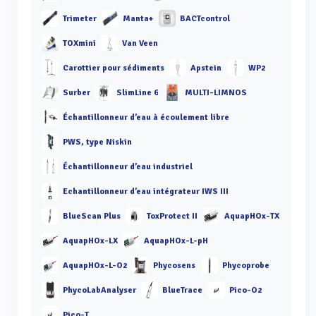
Trimeter
Manta+
BACTcontrol
TOXmini
Van Veen
Carottier pour sédiments
Apstein
WP2
Surber
SlimLine 6
MULTI-LIMNOS
Échantillonneur d’eau à écoulement libre
PWS, type Niskin
Échantillonneur d’eau industriel
Echantillonneur d’eau intégrateur IWS III
BlueScan Plus
ToxProtect II
AquapHOx-TX
AquapHOx-LX
AquapHOx-L-pH
AquapHOx-L-O2
Phycosens
Phycoprobe
PhycoLabAnalyser
BlueTrace
Pico-O2
Pico-T