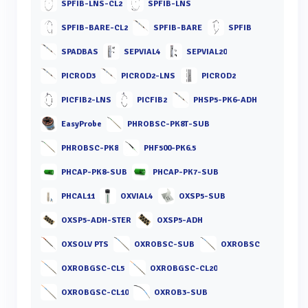
SPFIB-LNS-CL2
SPFIB-LNS
SPFIB-BARE-CL2
SPFIB-BARE
SPFIB
SPADBAS
SEPVIAL4
SEPVIAL20
PICROD3
PICROD2-LNS
PICROD2
PICFIB2-LNS
PICFIB2
PHSP5-PK6-ADH
EasyProbe
PHROBSC-PK8T-SUB
PHROBSC-PK8
PHF500-PK6.5
PHCAP-PK8-SUB
PHCAP-PK7-SUB
PHCAL11
OXVIAL4
OXSP5-SUB
OXSP5-ADH-STER
OXSP5-ADH
OXSOLV PTS
OXROBSC-SUB
OXROBSC
OXROBGSC-CL5
OXROBGSC-CL20
OXROBGSC-CL10
OXROB3-SUB