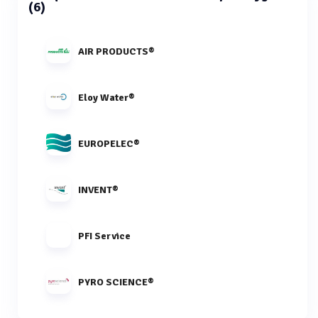
(6)
AIR PRODUCTS®
Eloy Water®
EUROPELEC®
INVENT®
PFI Service
PYRO SCIENCE®