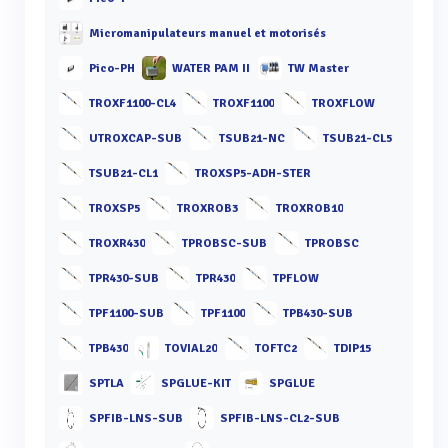
Micromanipulateurs manuel et motorisés
Pico-PH
WATER PAM II
TW Master
TROXF1100-CL4
TROXF1100
TROXFLOW
UTROXCAP-SUB
TSUB21-NC
TSUB21-CL5
TSUB21-CL1
TROXSP5-ADH-STER
TROXSP5
TROXROB3
TROXROB10
TROXR430
TPROBSC-SUB
TPROBSC
TPR430-SUB
TPR430
TPFLOW
TPF1100-SUB
TPF1100
TPB430-SUB
TPB430
TOVIAL20
TOFTC2
TDIP15
SPTLA
SPGLUE-KIT
SPGLUE
SPFIB-LNS-SUB
SPFIB-LNS-CL2-SUB