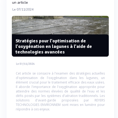
un article
Le 07/11/2024
Stratégies pour l'optimisation de
l'oxygénation en lagunes à l'aide de
technologies avancées
Le 07/11/2024
Cet article se consacre à l'examen des stratégies actuelles
d'optimisation de l'oxygénation dans les lagunes, un
élément crucial pour le traitement efficace des eaux usées.
Il aborde l'importance de l'oxygénation appropriée pour
atteindre des normes élevées de qualité de l'eau et les
défis posés par les systèmes d'aération traditionnels. Les
solutions d'avant-garde proposées par REYERS
TECHNOLOGIES ENVIRONNEM sont mises en lumière pour
répondre à ces enjeux.