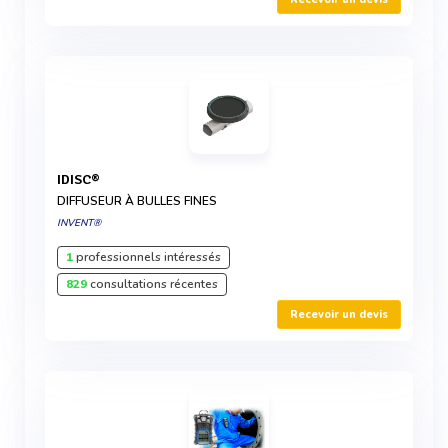
IDISC®
DIFFUSEUR À BULLES FINES
INVENT®
1
professionnels intéressés
829
consultations récentes
Recevoir un devis