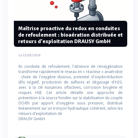
Maîtrise proactive du redox en conduites
de refoulement : bioaération distribuée et
retours d'exploitation DRAUSY GmbH
Le 13/05/2026
En conduite de refoulement, l'absence de réoxygénation
transforme rapidement le réseau en « réacteur » anaérobie
: chute de l'oxygène dissous, potentiel d'oxydoréduction
(Eh) négatif, production de sulfures et dégazage d'H2S,
avec à la clé nuisances olfactives, corrosion biogène et
risques HSE. Cet article détaille une approche de
prévention à la source fondée sur la stabilisation du couple
DO/Eh par apport d'oxygène sous pression, distribué
linéairement sur un tronçon hydraulique cohérent, selon les
retours d'exploitation de
DRAUSY GmbH
.