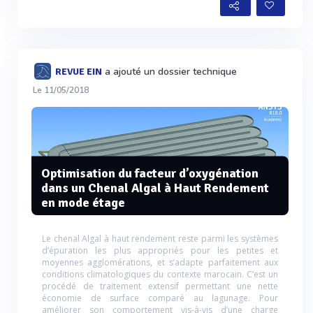
a ajouté un dossier technique
REVUE EIN
Le 11/05/2018
Optimisation du facteur d’oxygénation
dans un Chenal Algal à Haut Rendement
en mode étage
Le chenal Algal à haut rendement reste parmi les systèmes
d’épuration les plus appropriés pour les petites et
moyennes agglomérations, et s’adapte parfaitement aux
conditions climatologiques du contexte marocain. C’est un
procédé de traitement extensif permettant une nette
économie de surface comparé au lagunage. Pour
améliorer son comportement vis-à-vis d’une charge